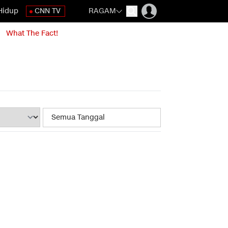
Hidup
CNN TV
RAGAM
What The Fact!