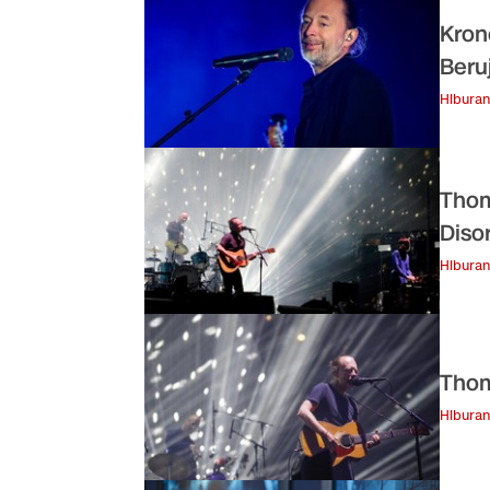
Kron
Beru
Hiburan
Thom
Diso
Hiburan
Thom
Hiburan