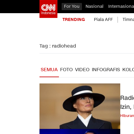
For You
Nasional
Internasiona
TRENDING
Piala AFF
Timn
Tag : radiohead
SEMUA
FOTO
VIDEO
INFOGRAFIS
KOL
Radi
Izin
Hiburan