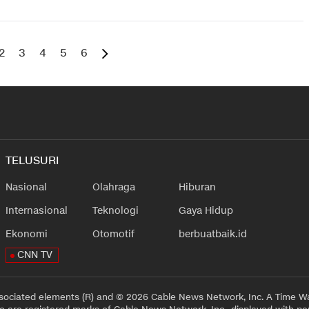
2
3
4
5
6
TELUSURI
Nasional
Olahraga
Hiburan
Internasional
Teknologi
Gaya Hidup
Ekonomi
Otomotif
berbuatbaik.id
CNN TV
sociated elements (R) and © 2026 Cable News Network, Inc. A Time Wa