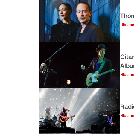
Thom
Hiburan
Gita
Albu
Hiburan
Radi
Hiburan