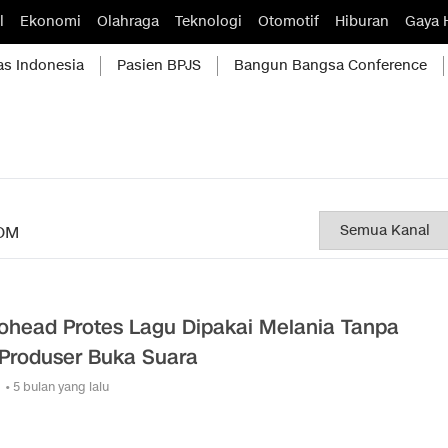
l
Ekonomi
Olahraga
Teknologi
Otomotif
Hiburan
Gaya 
as Indonesia
Pasien BPJS
Bangun Bangsa Conference
OM
ohead Protes Lagu Dipakai Melania Tanpa
, Produser Buka Suara
• 5 bulan yang lalu