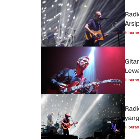
Radi
Arsi
Hiburan
Gita
Lewa
Hiburan
Radi
yang
Hiburan