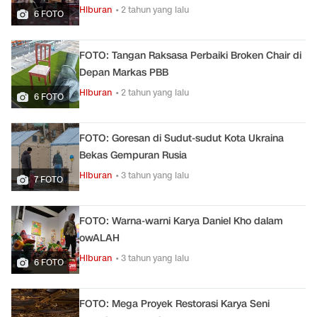
Hiburan
• 2 tahun yang lalu
6 FOTO
FOTO: Tangan Raksasa Perbaiki Broken Chair di
Depan Markas PBB
Hiburan
• 2 tahun yang lalu
6 FOTO
FOTO: Goresan di Sudut-sudut Kota Ukraina
Bekas Gempuran Rusia
Hiburan
• 3 tahun yang lalu
7 FOTO
FOTO: Warna-warni Karya Daniel Kho dalam
owALAH
Hiburan
• 3 tahun yang lalu
6 FOTO
FOTO: Mega Proyek Restorasi Karya Seni