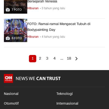
Bersejarah Venesia
Hiburan
• 3 tahun yang lalu
7 FOTO
FOTO: Ramai-ramai Mengecat Tubuh di
Bodypainting Day
Hiburan
• 4 tahun yang lalu
6 FOTO
1
2
3
4
...
18
Nasional
Teknologi
Otomotif
Internasional