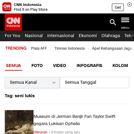
CNN Indonesia
Get
Find it on Play Store
MENU
For You
Nasional
Internasional
Ekonomi
Olahraga
Tekn
TRENDING
Piala AFF
Timnas Indonesia
Apel Kebangsaan Jaga 
SEMUA
FOTO
VIDEO
INFOGRAFIS
KOLOM
Tag: seni lukis
Museum di Jerman Banjir Fan Taylor Swift
gegara Lukisan Ophelia
Hiburan
• 9 bulan yang lalu