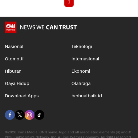
1
Nasional
Teknologi
Otomotif
Internasional
Hiburan
Ekonomi
Gaya Hidup
Olahraga
Download Apps
berbuatbaik.id
©2026 Trans Media, CNN name, logo and all associated elements (R) and ©
2026 Cable News Network, Inc. A Time Warner Company. All rights reserved.