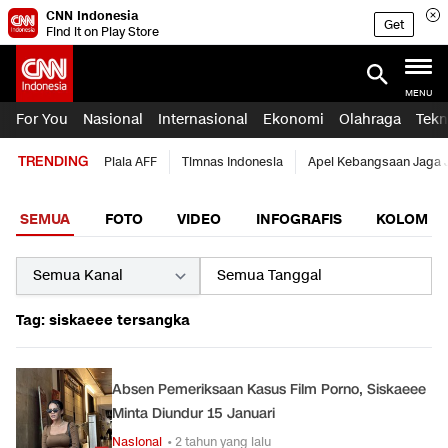
CNN Indonesia
Get
Find it on Play Store
MENU
For You
Nasional
Internasional
Ekonomi
Olahraga
Tekn
TRENDING
Piala AFF
Timnas Indonesia
Apel Kebangsaan Jaga 
SEMUA
FOTO
VIDEO
INFOGRAFIS
KOLOM
Tag: siskaeee tersangka
Absen Pemeriksaan Kasus Film Porno, Siskaeee
Minta Diundur 15 Januari
Nasional
• 2 tahun yang lalu