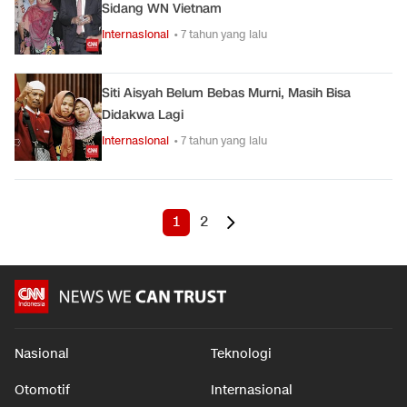
Sidang WN Vietnam
Internasional
• 7 tahun yang lalu
Siti Aisyah Belum Bebas Murni, Masih Bisa
Didakwa Lagi
Internasional
• 7 tahun yang lalu
1
2
Nasional
Teknologi
Otomotif
Internasional