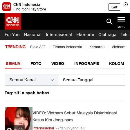
CNN Indonesia
Get
Find it on Play Store
MENU
For You
Nasional
Internasional
Ekonomi
Olahraga
Tekn
TRENDING
Piala AFF
Timnas Indonesia
Kemarau
Vietnam
SEMUA
FOTO
VIDEO
INFOGRAFIS
KOLOM
Tag: siti aisyah bebas
VIDEO: Vietnam Sebut Malaysia Diskriminasi
Kasus Kim Jong-nam
Internasional
• 7 tahun yang lalu
01:28