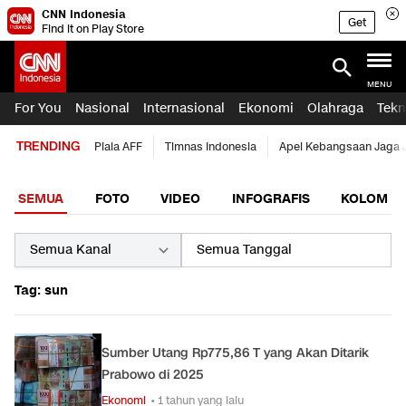
CNN Indonesia
Get
Find it on Play Store
MENU
For You
Nasional
Internasional
Ekonomi
Olahraga
Tekn
TRENDING
Piala AFF
Timnas Indonesia
Apel Kebangsaan Jaga 
SEMUA
FOTO
VIDEO
INFOGRAFIS
KOLOM
Tag: sun
Sumber Utang Rp775,86 T yang Akan Ditarik
Prabowo di 2025
Ekonomi
• 1 tahun yang lalu