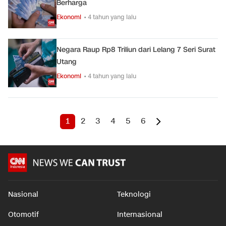
Berharga
Ekonomi
• 4 tahun yang lalu
Negara Raup Rp8 Triliun dari Lelang 7 Seri Surat
Utang
Ekonomi
• 4 tahun yang lalu
1
2
3
4
5
6
Nasional
Teknologi
Otomotif
Internasional