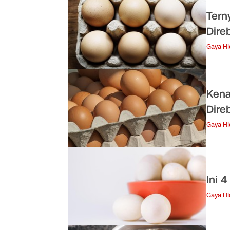
Tern
Dire
Gaya H
Kena
Dire
Gaya H
Ini 
Gaya H