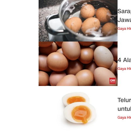
Sara
Jaw
Gaya H
4 Al
Gaya H
Telu
untu
Gaya H