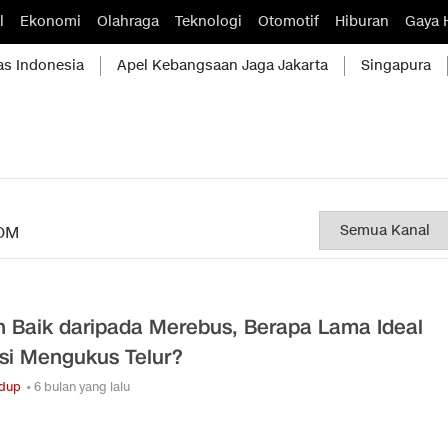
l
Ekonomi
Olahraga
Teknologi
Otomotif
Hiburan
Gaya 
as Indonesia
Apel Kebangsaan Jaga Jakarta
Singapura
OM
h Baik daripada Merebus, Berapa Lama Ideal
si Mengukus Telur?
idup
• 6 bulan yang lalu