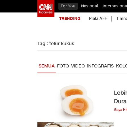
For You
Nasional
Internasiona
TRENDING
Piala AFF
Timn
Tag : telur kukus
SEMUA
FOTO
VIDEO
INFOGRAFIS
KOL
Lebi
Dura
Gaya H