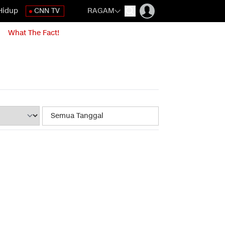
Hidup
CNN TV
RAGAM
What The Fact!