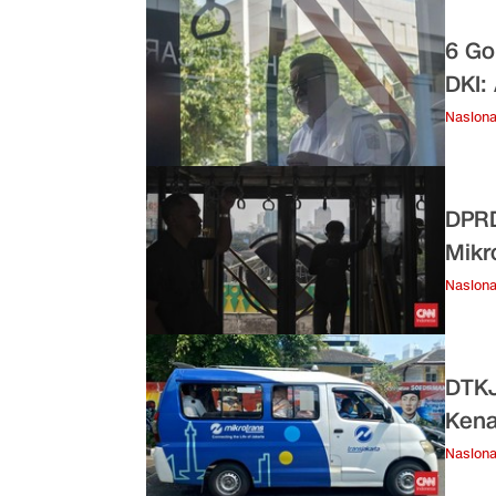
6 Go
DKI:
Nasiona
DPRD
Mikr
Nasiona
DTKJ
Kena
Nasiona