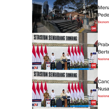
Mena
Pede
Ekonom
Prab
Bert
Nasiona
Cand
Nusa
Nasiona