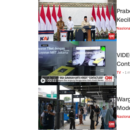
Prab
Keci
Nasiona
VIDE
Cont
TV
• 1 
02:11
Warg
Mode
Nasiona