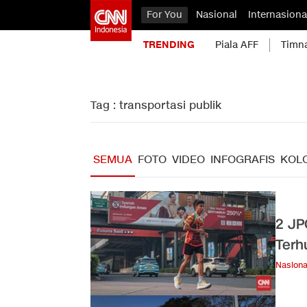
For You
Nasional
Internasiona
TRENDING
Piala AFF
Timn
Tag : transportasi publik
SEMUA
FOTO
VIDEO
INFOGRAFIS
KOL
2 JP
Terh
Nasiona