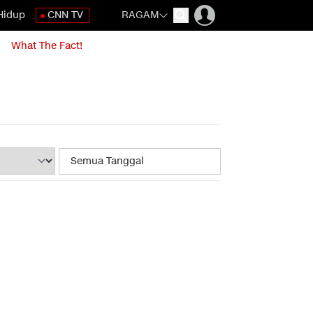
Hidup
CNN TV
RAGAM
What The Fact!