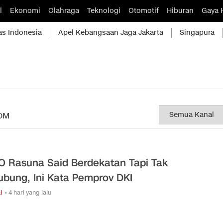
l
Ekonomi
Olahraga
Teknologi
Otomotif
Hiburan
Gaya 
as Indonesia
Apel Kebangsaan Jaga Jakarta
Singapura
OM
O Rasuna Said Berdekatan Tapi Tak
ubung, Ini Kata Pemprov DKI
l
• 4 hari yang lalu