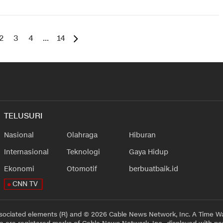
2
3
4
...
14
TELUSURI
Nasional
Olahraga
Hiburan
Internasional
Teknologi
Gaya Hidup
Ekonomi
Otomotif
berbuatbaik.id
CNN TV
sociated elements (R) and © 2026 Cable News Network, Inc. A Time Wa