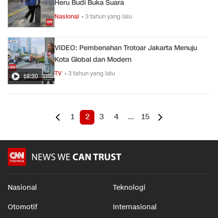
Heru Budi Buka Suara
Nasional
• 3 tahun yang lalu
VIDEO: Pembenahan Trotoar Jakarta Menuju
Kota Global dan Modern
TV
• 3 tahun yang lalu
18:30
1
2
3
4
...
15
Nasional
Teknologi
Otomotif
Internasional