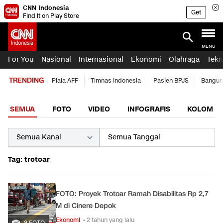
CNN Indonesia
Get
Find it on Play Store
MENU
For You
Nasional
Internasional
Ekonomi
Olahraga
Tekn
TRENDING
Piala AFF
Timnas Indonesia
Pasien BPJS
Bangun
SEMUA
FOTO
VIDEO
INFOGRAFIS
KOLOM
Tag: trotoar
FOTO: Proyek Trotoar Ramah Disabilitas Rp 2,7
M di Cinere Depok
Ekonomi
• 2 tahun yang lalu
8 FOTO