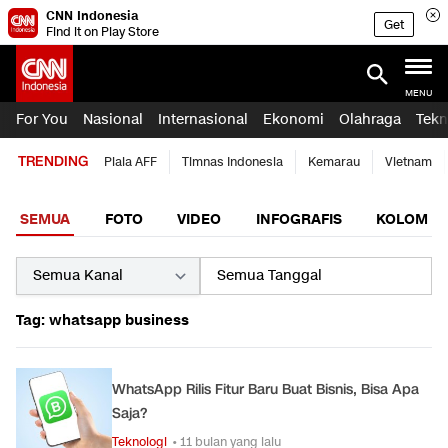
CNN Indonesia
Get
Find it on Play Store
MENU
For You
Nasional
Internasional
Ekonomi
Olahraga
Tekn
TRENDING
Piala AFF
Timnas Indonesia
Kemarau
Vietnam
SEMUA
FOTO
VIDEO
INFOGRAFIS
KOLOM
Tag: whatsapp business
WhatsApp Rilis Fitur Baru Buat Bisnis, Bisa Apa
Saja?
Teknologi
• 11 bulan yang lalu