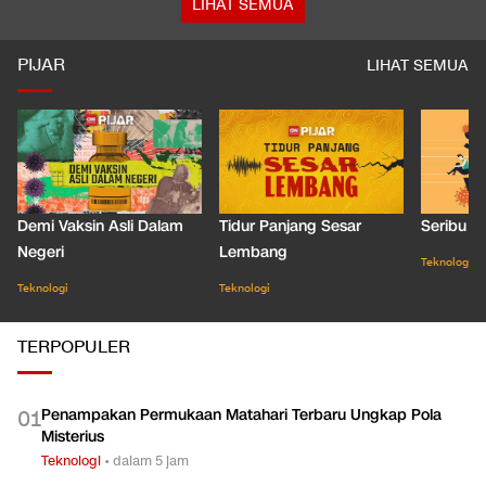
LIHAT SEMUA
PIJAR
LIHAT SEMUA
Demi Vaksin Asli Dalam
Tidur Panjang Sesar
Seribu J
Negeri
Lembang
Teknologi
Teknologi
Teknologi
TERPOPULER
Penampakan Permukaan Matahari Terbaru Ungkap Pola
0
1
Misterius
Teknologi
•
dalam 5 jam