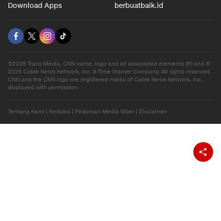
Download Apps
berbuatbaik.id
©2026 Trans Media, CNN name, logo and all associated elements (R) and ©
2026 Cable News Network, Inc. A Time Warner Company. All rights reserved.
CNN and the CNN logo are registered marks of Cable News Network, Inc.,
displayed with permission.
Tentang Kami
|
Redaksi
|
Pedoman Media Siber
|
Disclaimer