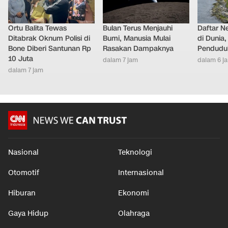
Ortu Balita Tewas
Bulan Terus Menjauhi
Daftar N
Ditabrak Oknum Polisi di
Bumi, Manusia Mulai
di Dunia
Bone Diberi Santunan Rp
Rasakan Dampaknya
Pendudu
10 Juta
dalam 7 jam
dalam 6 j
dalam 7 jam
Nasional
Teknologi
Otomotif
Internasional
Hiburan
Ekonomi
Gaya Hidup
Olahraga