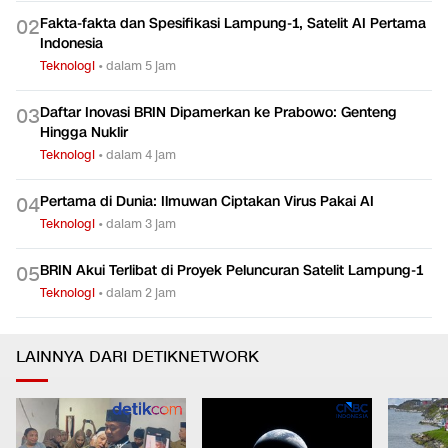
Fakta-fakta dan Spesifikasi Lampung-1, Satelit AI Pertama
0
2
Indonesia
Teknologi
•
dalam 5 jam
Daftar Inovasi BRIN Dipamerkan ke Prabowo: Genteng
0
3
Hingga Nuklir
Teknologi
•
dalam 4 jam
Pertama di Dunia: Ilmuwan Ciptakan Virus Pakai AI
0
4
Teknologi
•
dalam 3 jam
BRIN Akui Terlibat di Proyek Peluncuran Satelit Lampung-1
0
5
Teknologi
•
dalam 2 jam
LAINNYA DARI DETIKNETWORK