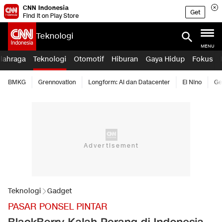
CNN Indonesia
Get
Find it on Play Store
Teknologi
MENU
lahraga
Teknologi
Otomotif
Hiburan
Gaya Hidup
Fokus
BMKG
Grennovation
Longform: AI dan Datacenter
El Nino
Ge
Teknologi
Gadget
PASAR PONSEL PINTAR