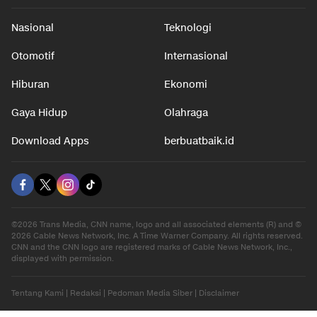
Nasional
Teknologi
Otomotif
Internasional
Hiburan
Ekonomi
Gaya Hidup
Olahraga
Download Apps
berbuatbaik.id
©2026 Trans Media, CNN name, logo and all associated elements (R) and ©
2026 Cable News Network, Inc. A Time Warner Company. All rights reserved.
CNN and the CNN logo are registered marks of Cable News Network, Inc.,
displayed with permission.