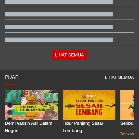
Hashim Djojohadikusumo Kukuhkan 20 Ormas Baru Kawal
Program Pemerintah
Video Mesum 'Yang Wis Yang' Banyuwangi, Pemeran Pria Jadi
Tersangka
Ayah Messi Meninggal Dunia di Usia 68 Tahun
Ganti Presiden, Kolombia Merapat ke Israel Usai 2 Tahun Putus
Hubungan
5 Hal Menarik soal Dear You, Salah Satu Film China Terlaris
2026
LIHAT SEMUA
PIJAR
LIHAT SEMUA