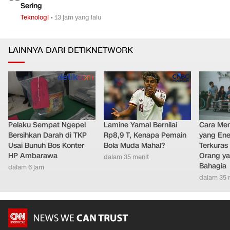
0
4
Teknologi
•
15 jam yang lalu
Pakar Wanti-wanti Insiden AI Lepas Kendali Bakal Makin
0
5
Sering
Teknologi
•
13 jam yang lalu
LAINNYA DARI DETIKNETWORK
Pelaku Sempat Ngepel
Lamine Yamal Bernilai
Cara Men
Bersihkan Darah di TKP
Rp8,9 T, Kenapa Pemain
yang Ene
Usai Bunuh Bos Konter
Bola Muda Mahal?
Terkuras
HP Ambarawa
Orang ya
dalam 35 menit
Bahagia
dalam 6 jam
dalam 35 