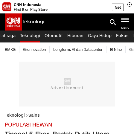
CNN Indonesia
Get
Find it on Play Store
Teknologi
MENU
lahraga
Teknologi
Otomotif
Hiburan
Gaya Hidup
Fokus
BMKG
Grennovation
Longform: AI dan Datacenter
El Nino
Ge
Teknologi
Sains
POPULASI HEWAN