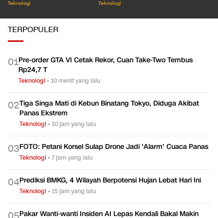
Demi Vaksin Asli Dalam
Tidur Panjang Sesar
Seribu J
Negeri
Lembang
Teknologi
Teknologi
Teknologi
TERPOPULER
Pre-order GTA VI Cetak Rekor, Cuan Take-Two Tembus
0
1
Rp24,7 T
Teknologi
•
10 menit yang lalu
Tiga Singa Mati di Kebun Binatang Tokyo, Diduga Akibat
0
2
Panas Ekstrem
Teknologi
•
10 jam yang lalu
FOTO: Petani Korsel Sulap Drone Jadi 'Alarm' Cuaca Panas
0
3
Teknologi
•
7 jam yang lalu
Prediksi BMKG, 4 Wilayah Berpotensi Hujan Lebat Hari Ini