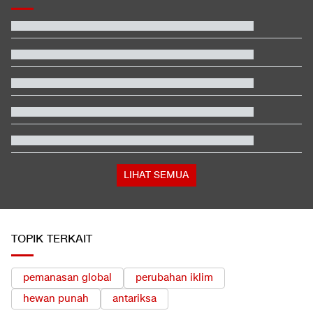
EDUSPORTS: Beda Piala AFF dengan FIFA ASEAN Cup
Jadwal Siaran Langsung Veda Ega di Moto3 Inggris 2026
Beda Nasib Kashmir yang Dikelola India vs Pakistan Jadi
Sorotan
Hasil MotoGP Inggris 2026: Fernandez Juara, Martin Kedua
Penampakan Ruang Penyimpanan Ratusan Senjata di Yayasan
Sekolah
Apa Tujuan Wakil Menteri Perang AS Kunjungi Indonesia?
LIHAT SEMUA
TOPIK TERKAIT
pemanasan global
perubahan iklim
hewan punah
antariksa