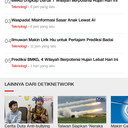
BMKG Ungkap Daftar 7 Wilayah Berpotensi Hujan Hari Ini
0
2
Teknologi
•
8 jam yang lalu
Waspada! Misinformasi Sasar Anak Lewat AI
0
3
Teknologi
•
6 jam yang lalu
Ilmuwan Makin Lirik Hiu untuk Pertajam Prediksi Badai
0
4
Teknologi
•
11 jam yang lalu
Prediksi BMKG, 4 Wilayah Berpotensi Hujan Lebat Hari Ini
0
5
Teknologi
•
1 hari yang lalu
LAINNYA DARI DETIKNETWORK