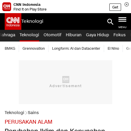
CNN Indonesia
Get
Find it on Play Store
Teknologi
MENU
lahraga
Teknologi
Otomotif
Hiburan
Gaya Hidup
Fokus
BMKG
Grennovation
Longform: AI dan Datacenter
El Nino
Ge
Teknologi
Sains
PERUSAKAN ALAM