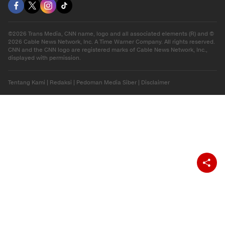
©2026 Trans Media, CNN name, logo and all associated elements (R) and ©
2026 Cable News Network, Inc. A Time Warner Company. All rights reserved.
CNN and the CNN logo are registered marks of Cable News Network, Inc.,
displayed with permission.
Tentang Kami
|
Redaksi
|
Pedoman Media Siber
|
Disclaimer