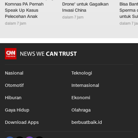
Cerita Duta Anti-bullying
Taiwan Siapkan 'Neraka
Makin Ca
Komnas PA Pernah
Drone' untuk Gagalkan
Bisa Ban
Speak Up Kasus
Invasi China
Sperma 
Pelecehan Anak
untuk Su
dalam 7 jam
dalam 7 jam
dalam 7 j
Nasional
Teknologi
Otomotif
Internasional
Hiburan
Ekonomi
Gaya Hidup
Olahraga
Download Apps
berbuatbaik.id