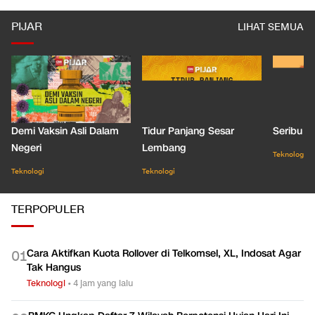
PIJAR
LIHAT SEMUA
Demi Vaksin Asli Dalam
Tidur Panjang Sesar
Seribu J
Negeri
Lembang
Teknologi
Teknologi
Teknologi
TERPOPULER
Cara Aktifkan Kuota Rollover di Telkomsel, XL, Indosat Agar
0
1
Tak Hangus
Teknologi
•
4 jam yang lalu