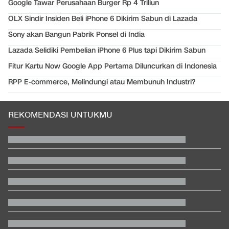
Google Tawar Perusahaan Burger Rp 4 Triliun
OLX Sindir Insiden Beli iPhone 6 Dikirim Sabun di Lazada
Sony akan Bangun Pabrik Ponsel di India
Lazada Selidiki Pembelian iPhone 6 Plus tapi Dikirim Sabun
Fitur Kartu Now Google App Pertama Diluncurkan di Indonesia
RPP E-commerce, Melindungi atau Membunuh Industri?
REKOMENDASI UNTUKMU
Trump Beber AS Siapkan Serangan ke Iran Melebihi Skala PD II
Video Mesum 'Yang Wis Yang' Banyuwangi, Pemeran Pria Jadi
Tersangka
Polisi Malaysia Kenali Petugas yang Loloskan Pilot Bawa
Narkoba ke RI
Persebaya Juara Piala Presiden 2026 usai Tekuk Persib via Adu
Penalti