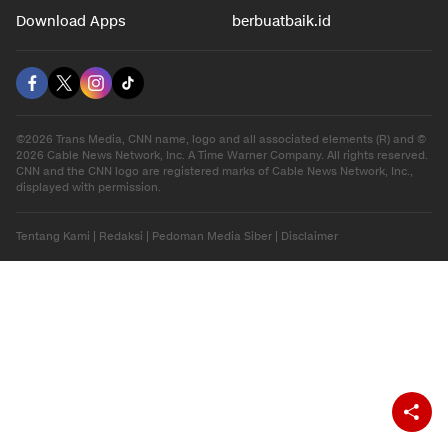
Hiburan
Ekonomi
Gaya Hidup
Olahraga
Download Apps
berbuatbaik.id
©2026 Trans Media, CNN name, logo and all associated elements (R) and ©
2026 Cable News Network, Inc. A Time Warner Company. All rights reserved.
CNN and the CNN logo are registered marks of Cable News Network, Inc.,
displayed with permission.
Tentang Kami
|
Redaksi
|
Pedoman Media Siber
|
Disclaimer