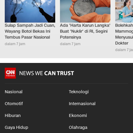
LAINNYA DARI DETIKNETWORK
Sulap Sampah Jadi Cuan,
Ada 'Harta Karun Langka'
Bolehkah
Wayang Botol Bekas Ini
Buat 'Nuklir' di RI, Segini
Mammogr
Tembus Pasar Nasional
Potensinya
Menyusui
Dokter
dalam 7 jam
dalam 7 jam
dalam 7 j
Nasional
Teknologi
Otomotif
Internasional