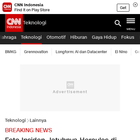
CNN Indonesia
Get
Find it on Play Store
Teknologi
MENU
lahraga
Teknologi
Otomotif
Hiburan
Gaya Hidup
Fokus
BMKG
Grennovation
Longform: AI dan Datacenter
El Nino
Ge
Teknologi
Lainnya
BREAKING NEWS