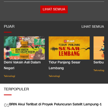
Pemilik soal Ratusan Airsoft Gun di Sekolah Jaksel: Buat Ekskul
Nembak
Jadwal Siaran Langsung Singapura vs Indonesia di Piala AFF
2026
LIHAT SEMUA
PIJAR
LIHAT SEMUA
Demi Vaksin Asli Dalam
Tidur Panjang Sesar
Seribu J
Negeri
Lembang
Teknologi
Teknologi
Teknologi
TERPOPULER