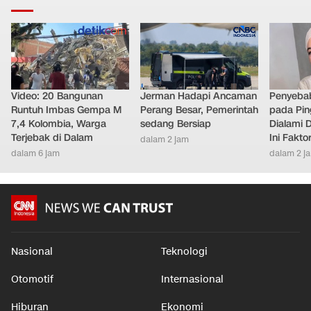
LAINNYA DARI DETIKNETWORK
Video: 20 Bangunan
Jerman Hadapi Ancaman
Penyebab
Runtuh Imbas Gempa M
Perang Besar, Pemerintah
pada Pin
7,4 Kolombia, Warga
sedang Bersiap
Dialami D
Terjebak di Dalam
Ini Fakt
dalam 2 jam
dalam 6 jam
dalam 2 j
Nasional
Teknologi