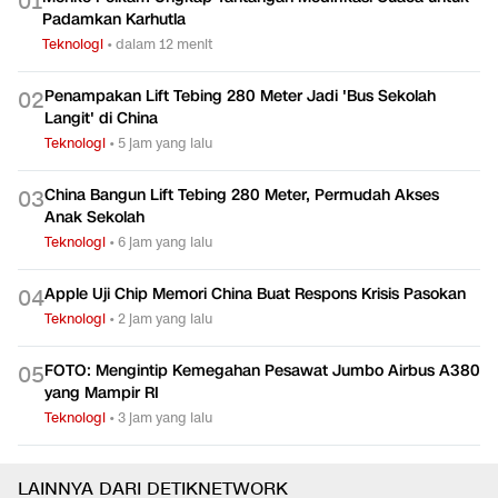
Menko Polkam Ungkap Tantangan Modifikasi Cuaca untuk
0
1
Padamkan Karhutla
Teknologi
•
dalam 12 menit
Penampakan Lift Tebing 280 Meter Jadi 'Bus Sekolah
0
2
Langit' di China
Teknologi
•
5 jam yang lalu
China Bangun Lift Tebing 280 Meter, Permudah Akses
0
3
Anak Sekolah
Teknologi
•
6 jam yang lalu
Apple Uji Chip Memori China Buat Respons Krisis Pasokan
0
4
Teknologi
•
2 jam yang lalu
FOTO: Mengintip Kemegahan Pesawat Jumbo Airbus A380
0
5
yang Mampir RI
Teknologi
•
3 jam yang lalu