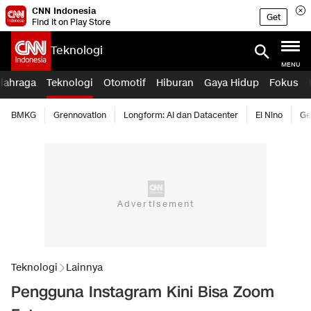
CNN Indonesia
Get
Find it on Play Store
Teknologi
MENU
lahraga
Teknologi
Otomotif
Hiburan
Gaya Hidup
Fokus
BMKG
Grennovation
Longform: AI dan Datacenter
El Nino
Ge
Teknologi
Lainnya
Pengguna Instagram Kini Bisa Zoom