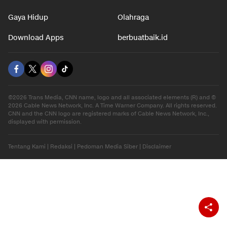
Otomotif
Internasional
Hiburan
Ekonomi
Gaya Hidup
Olahraga
Download Apps
berbuatbaik.id
©2026 Trans Media, CNN name, logo and all associated elements (R) and ©
2026 Cable News Network, Inc. A Time Warner Company. All rights reserved.
CNN and the CNN logo are registered marks of Cable News Network, Inc.,
displayed with permission.
Tentang Kami
|
Redaksi
|
Pedoman Media Siber
|
Disclaimer