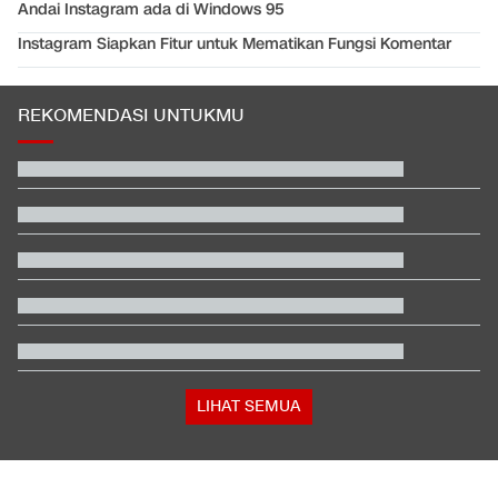
Andai Instagram ada di Windows 95
Instagram Siapkan Fitur untuk Mematikan Fungsi Komentar
REKOMENDASI UNTUKMU
Profil Menantu Sultan Brunei yang Gelarnya Dicopot Kerajaan
Beda Nasib Kashmir yang Dikelola India vs Pakistan Jadi
Sorotan
Video Mesum 'Yang Wis Yang' Banyuwangi, Pemeran Pria Jadi
Tersangka
Klok Merasa Hancur setelah Indonesia Gagal di Piala AFF
Jenazah Siswi SMA Tertemper KRL di Jurangmangu Dibawa ke
RSU Tangsel
Pesan Rudy Hartono ke Atlet Zaman Sekarang: Kalau Main
Jangan Asal
LIHAT SEMUA