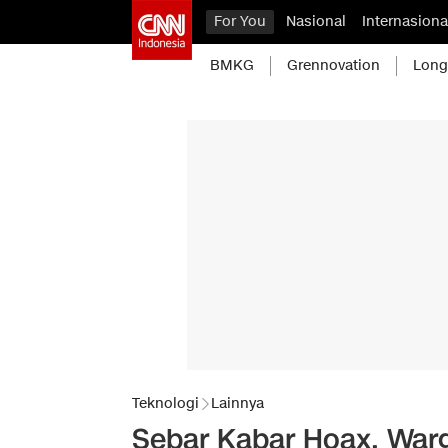
For You
Nasional
Internasiona
BMKG
Grennovation
Long
Teknologi
Lainnya
Sebar Kabar Hoax, War