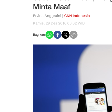
Minta Maaf
Ervina Anggraini |
CNN Indonesia
Kamis, 29 Des 2016 08:02 WIB
Bagikan: