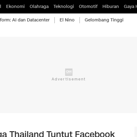
l
Ekonomi
Olahraga
Teknologi
Otomotif
Hiburan
Gaya 
form: AI dan Datacenter
El Nino
Gelombang Tinggi
ga Thailand Tuntut Facebook