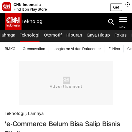
CNN Indonesia
Get
Find it on Play Store
Teknologi
MENU
lahraga
Teknologi
Otomotif
Hiburan
Gaya Hidup
Fokus
BMKG
Grennovation
Longform: AI dan Datacenter
El Nino
Ge
Teknologi
Lainnya
'e-Commerce Belum Bisa Salip Bisnis