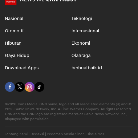
Nasional
Teknologi
Otomotif
Internasional
Hiburan
Ekonomi
Gaya Hidup
Olahraga
Download Apps
berbuatbaik.id
©2026 Trans Media, CNN name, logo and all associated elements (R) and ©
2026 Cable News Network, Inc. A Time Warner Company. All rights reserved.
CNN and the CNN logo are registered marks of Cable News Network, Inc.,
displayed with permission.
Tentang Kami
|
Redaksi
|
Pedoman Media Siber
|
Disclaimer