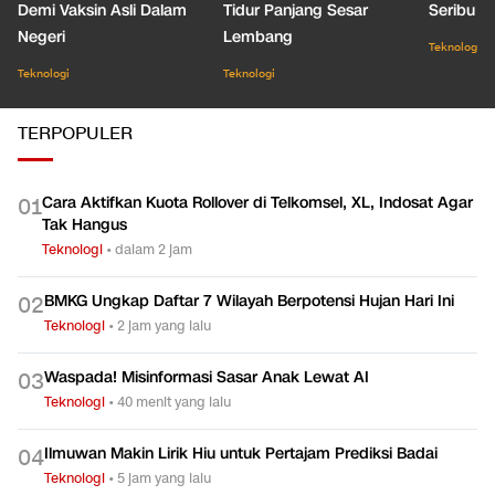
Demi Vaksin Asli Dalam
Tidur Panjang Sesar
Seribu J
Negeri
Lembang
Teknologi
Teknologi
Teknologi
TERPOPULER
Cara Aktifkan Kuota Rollover di Telkomsel, XL, Indosat Agar
0
1
Tak Hangus
Teknologi
•
dalam 2 jam
BMKG Ungkap Daftar 7 Wilayah Berpotensi Hujan Hari Ini
0
2
Teknologi
•
2 jam yang lalu
Waspada! Misinformasi Sasar Anak Lewat AI
0
3
Teknologi
•
40 menit yang lalu
Ilmuwan Makin Lirik Hiu untuk Pertajam Prediksi Badai
0
4
Teknologi
•
5 jam yang lalu