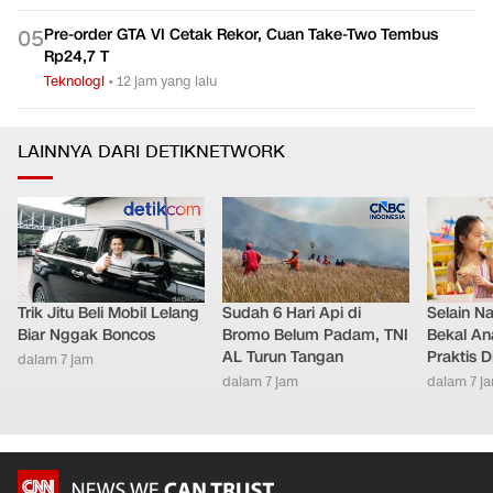
Pre-order GTA VI Cetak Rekor, Cuan Take-Two Tembus
0
5
Rp24,7 T
Teknologi
•
12 jam yang lalu
LAINNYA DARI DETIKNETWORK
Trik Jitu Beli Mobil Lelang
Sudah 6 Hari Api di
Selain Na
Biar Nggak Boncos
Bromo Belum Padam, TNI
Bekal An
AL Turun Tangan
Praktis 
dalam 7 jam
dalam 7 jam
dalam 7 j