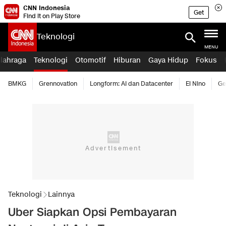
CNN Indonesia
Get
Find it on Play Store
Teknologi
MENU
lahraga
Teknologi
Otomotif
Hiburan
Gaya Hidup
Fokus
BMKG
Grennovation
Longform: AI dan Datacenter
El Nino
Ge
Teknologi
Lainnya
Uber Siapkan Opsi Pembayaran