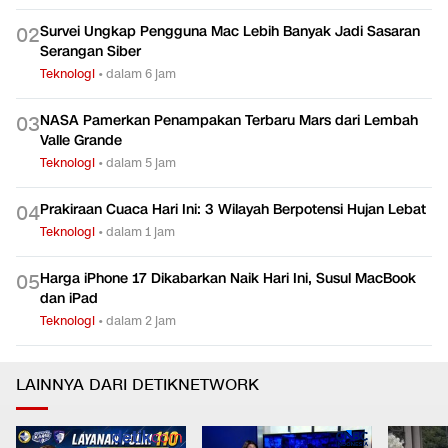
Spesifikasi Pesawat Jumbo Airbus A380 yang Jemput AC
0
1
Milan dari RI
Teknologi
•
dalam 3 jam
Survei Ungkap Pengguna Mac Lebih Banyak Jadi Sasaran
0
2
Serangan Siber
Teknologi
•
dalam 6 jam
NASA Pamerkan Penampakan Terbaru Mars dari Lembah
0
3
Valle Grande
Teknologi
•
dalam 5 jam
Prakiraan Cuaca Hari Ini: 3 Wilayah Berpotensi Hujan Lebat
0
4
Teknologi
•
dalam 1 jam
Harga iPhone 17 Dikabarkan Naik Hari Ini, Susul MacBook
0
5
dan iPad
Teknologi
•
dalam 2 jam