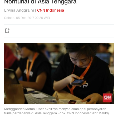
Nontunai di Asia Tenggara
Ervina Anggraini |
CNN Indonesia
Selasa, 05 Des 2017 02:20 WIB
Mengganden Momo, Uber akhirnya menyediakan opsi pembayaran
tunia perdananya di Asia Tenggara. (dok. CNN Indonesia/Safir Makki)