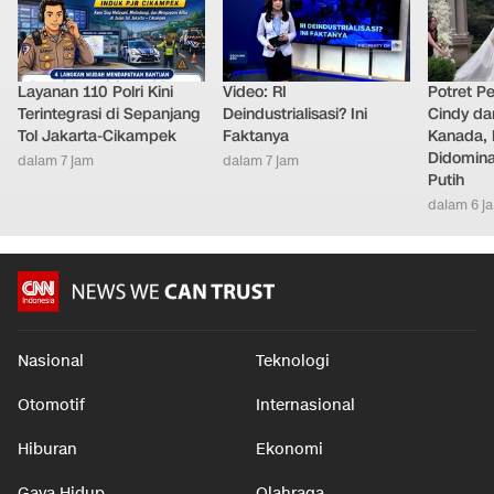
LAINNYA DARI DETIKNETWORK
Layanan 110 Polri Kini
Video: RI
Potret Pe
Terintegrasi di Sepanjang
Deindustrialisasi? Ini
Cindy da
Tol Jakarta-Cikampek
Faktanya
Kanada, 
Didomina
dalam 7 jam
dalam 7 jam
Putih
dalam 6 j
Nasional
Teknologi
Otomotif
Internasional