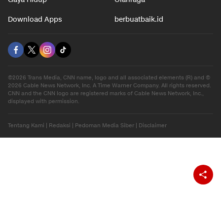
Hiburan
Ekonomi
Gaya Hidup
Olahraga
Download Apps
berbuatbaik.id
©2026 Trans Media, CNN name, logo and all associated elements (R) and ©
2026 Cable News Network, Inc. A Time Warner Company. All rights reserved.
CNN and the CNN logo are registered marks of Cable News Network, Inc.,
displayed with permission.
Tentang Kami
|
Redaksi
|
Pedoman Media Siber
|
Disclaimer