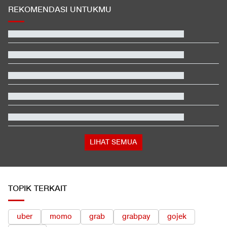
REKOMENDASI UNTUKMU
Hashim Djojohadikusumo Kukuhkan 20 Ormas Baru Kawal
Program Pemerintah
Alasan Timnas Indonesia Gonta Ganti Kiper di Piala AFF 2026
Pemakaman Ayah Messi Berlangsung Tertutup, Hanya Dihadiri
Keluarga
Klasemen Moto3 usai Veda Ega Finis ke-9 dan Danish Crash di
GP Inggris
Penampakan Ruang Penyimpanan Ratusan Senjata di Yayasan
Sekolah
Terbanyak dalam Sejarah, 3.323 Warga India Diusir dari
Kanada
LIHAT SEMUA
TOPIK TERKAIT