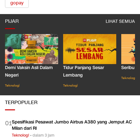
uber
momo
grab
grabpay
gojek
gopay
PIJAR
LIHAT SEMUA
Demi Vaksin Asli Dalam
Tidur Panjang Sesar
Seribu J
Negeri
Lembang
Teknologi
Teknologi
Teknologi
TERPOPULER