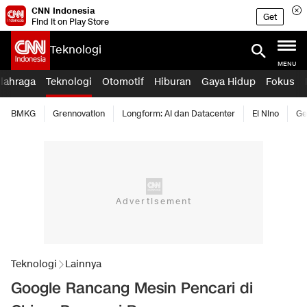
CNN Indonesia
Get
Find it on Play Store
Teknologi
MENU
lahraga
Teknologi
Otomotif
Hiburan
Gaya Hidup
Fokus
BMKG
Grennovation
Longform: AI dan Datacenter
El Nino
Ge
Teknologi
Lainnya
Google Rancang Mesin Pencari di