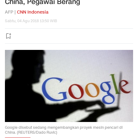
China, Pegawai Berang
AFP |
CNN Indonesia
Sabtu, 04 Agu 2018 13:50 WIB
Google disebut sedang mengembangkan proyek mesin pencari di
China. (REUTERS/Dado Ruvic)