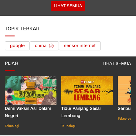
LIHAT SEMUA
TOPIK TERKAIT
google
china
sensor internet
PIJAR
LIHAT SEMUA
Demi Vaksin Asli Dalam
Tidur Panjang Sesar
Seribu J
Negeri
Lembang
Teknologi
Teknologi
Teknologi