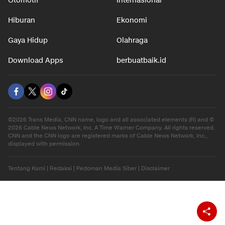
Otomotif
Internasional
Hiburan
Ekonomi
Gaya Hidup
Olahraga
Download Apps
berbuatbaik.id
©2026 Trans Media, CNN name, logo and all associated elements (R) and ©
2026 Cable News Network, Inc. A Time Warner Company. All rights reserved.
CNN and the CNN logo are registered marks of Cable News Network, Inc.,
displayed with permission.
Tentang Kami
|
Redaksi
|
Pedoman Media Siber
|
Disclaimer