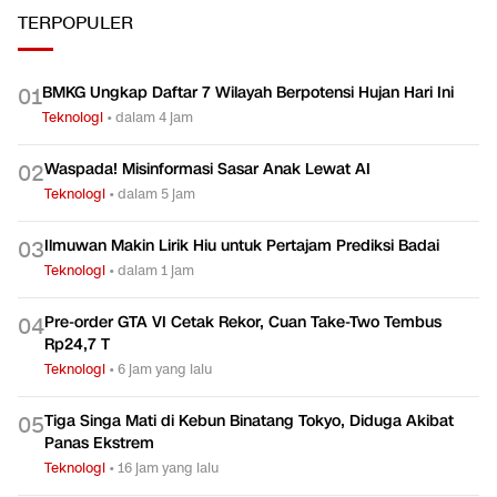
TERPOPULER
BMKG Ungkap Daftar 7 Wilayah Berpotensi Hujan Hari Ini
0
1
Teknologi
•
dalam 4 jam
Waspada! Misinformasi Sasar Anak Lewat AI
0
2
Teknologi
•
dalam 5 jam
Ilmuwan Makin Lirik Hiu untuk Pertajam Prediksi Badai
0
3
Teknologi
•
dalam 1 jam
Pre-order GTA VI Cetak Rekor, Cuan Take-Two Tembus
0
4
Rp24,7 T
Teknologi
•
6 jam yang lalu
Tiga Singa Mati di Kebun Binatang Tokyo, Diduga Akibat
0
5
Panas Ekstrem
Teknologi
•
16 jam yang lalu