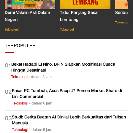
Demi Vaksin Asli Dalam
Tidur Panjang Sesar
Seribu J
Negeri
Lembang
Teknologi
Teknologi
Teknologi
TERPOPULER
Bekal Hadapi El Nino, BRIN Siapkan Modifikasi Cuaca
0
1
Hingga Desalinasi
Teknologi
•
dalam 3 jam
Pasar PC Tumbuh, Asus Raup 17 Persen Market Share di
0
2
Lini Commercial
Teknologi
•
dalam 6 jam
Studi: Cerita Buatan AI Dinilai Lebih Berkualitas dari Tulisan
0
3
Manusia
Teknologi
•
dalam 5 jam