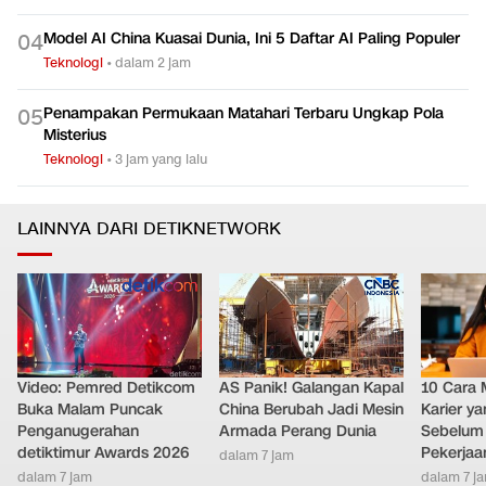
Model AI China Kuasai Dunia, Ini 5 Daftar AI Paling Populer
0
4
Teknologi
•
dalam 2 jam
Penampakan Permukaan Matahari Terbaru Ungkap Pola
0
5
Misterius
Teknologi
•
3 jam yang lalu
LAINNYA DARI DETIKNETWORK
Video: Pemred Detikcom
AS Panik! Galangan Kapal
10 Cara 
Buka Malam Puncak
China Berubah Jadi Mesin
Karier y
Penganugerahan
Armada Perang Dunia
Sebelum 
detiktimur Awards 2026
Pekerjaa
dalam 7 jam
dalam 7 jam
dalam 7 j