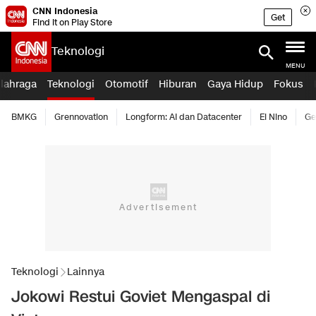
CNN Indonesia
Get
Find it on Play Store
Teknologi
MENU
lahraga
Teknologi
Otomotif
Hiburan
Gaya Hidup
Fokus
BMKG
Grennovation
Longform: AI dan Datacenter
El Nino
Ge
Teknologi
Lainnya
Jokowi Restui Goviet Mengaspal di