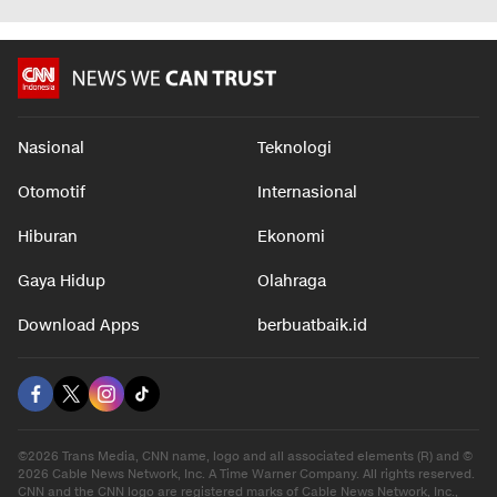
Nasional
Teknologi
Otomotif
Internasional
Hiburan
Ekonomi
Gaya Hidup
Olahraga
Download Apps
berbuatbaik.id
©2026 Trans Media, CNN name, logo and all associated elements (R) and ©
2026 Cable News Network, Inc. A Time Warner Company. All rights reserved.
CNN and the CNN logo are registered marks of Cable News Network, Inc.,