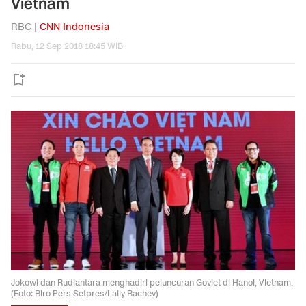
Vietnam
RBC |
CNN Indonesia
Rabu, 12 Sep 2018 18:45 WIB
Jokowi dan Rudiantara menghadiri peluncuran Goviet di Hanoi, Vietnam.
(Foto: Biro Pers Setpres/Laily Rachev)