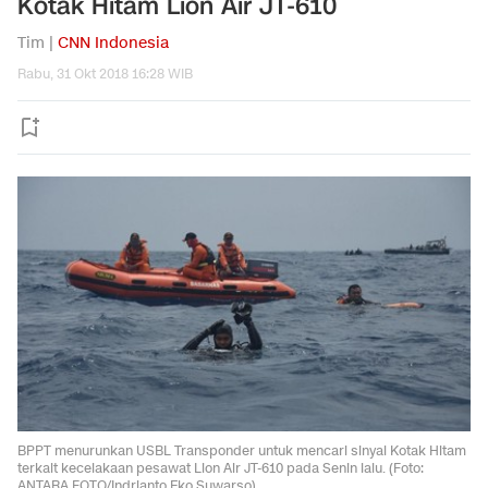
Kotak Hitam Lion Air JT-610
Tim |
CNN Indonesia
Rabu, 31 Okt 2018 16:28 WIB
BPPT menurunkan USBL Transponder untuk mencari sinyal Kotak Hitam
terkait kecelakaan pesawat Lion Air JT-610 pada Senin lalu. (Foto:
ANTARA FOTO/Indrianto Eko Suwarso)