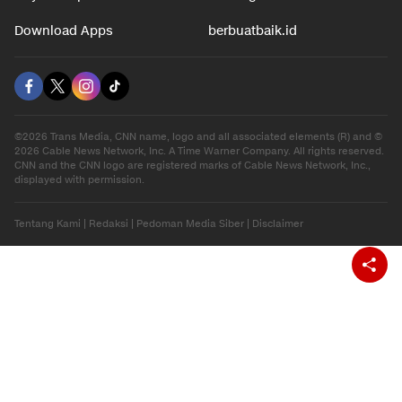
Download Apps
berbuatbaik.id
©2026 Trans Media, CNN name, logo and all associated elements (R) and ©
2026 Cable News Network, Inc. A Time Warner Company. All rights reserved.
CNN and the CNN logo are registered marks of Cable News Network, Inc.,
displayed with permission.
Tentang Kami
|
Redaksi
|
Pedoman Media Siber
|
Disclaimer