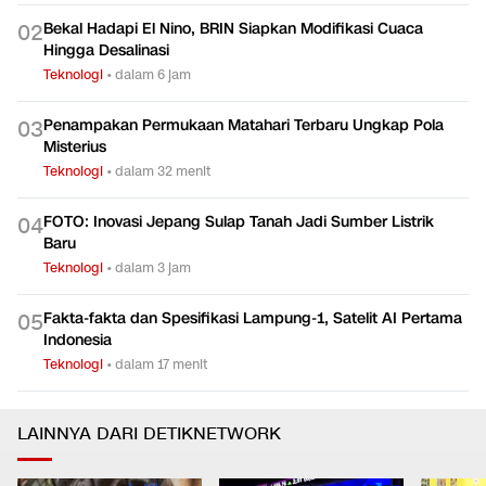
Bekal Hadapi El Nino, BRIN Siapkan Modifikasi Cuaca
0
2
Hingga Desalinasi
Teknologi
•
dalam 6 jam
Penampakan Permukaan Matahari Terbaru Ungkap Pola
0
3
Misterius
Teknologi
•
dalam 32 menit
FOTO: Inovasi Jepang Sulap Tanah Jadi Sumber Listrik
0
4
Baru
Teknologi
•
dalam 3 jam
Fakta-fakta dan Spesifikasi Lampung-1, Satelit AI Pertama
0
5
Indonesia
Teknologi
•
dalam 17 menit
LAINNYA DARI DETIKNETWORK