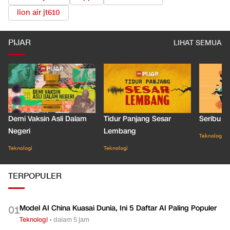
lion air jt610
PIJAR
LIHAT SEMUA
Demi Vaksin Asli Dalam
Tidur Panjang Sesar
Seribu J
Negeri
Lembang
Teknologi
Teknologi
Teknologi
TERPOPULER
Model AI China Kuasai Dunia, Ini 5 Daftar AI Paling Populer
0
1
Teknologi
•
dalam 5 jam