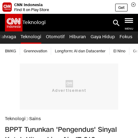
CNN Indonesia
Get
Find it on Play Store
Teknologi
MENU
lahraga
Teknologi
Otomotif
Hiburan
Gaya Hidup
Fokus
BMKG
Grennovation
Longform: AI dan Datacenter
El Nino
Ge
Teknologi
Sains
BPPT Turunkan 'Pengendus' Sinyal