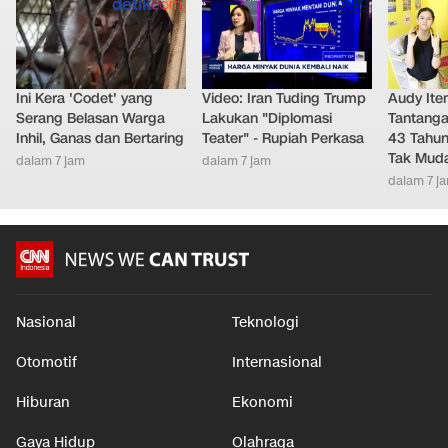
Ini Kera 'Codet' yang
Video: Iran Tuding Trump
Audy It
Serang Belasan Warga
Lakukan "Diplomasi
Tantanga
Inhil, Ganas dan Bertaring
Teater" - Rupiah Perkasa
43 Tahu
Tak Mud
dalam 7 jam
dalam 7 jam
dalam 7 j
Nasional
Teknologi
Otomotif
Internasional
Hiburan
Ekonomi
Gaya Hidup
Olahraga