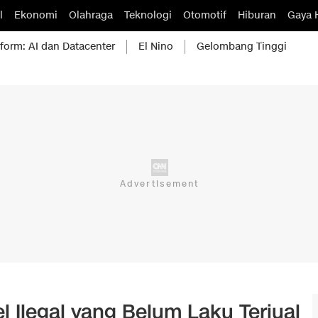
l
Ekonomi
Olahraga
Teknologi
Otomotif
Hiburan
Gaya 
form: AI dan Datacenter
El Nino
Gelombang Tinggi
l Ilegal yang Belum Laku Terjual