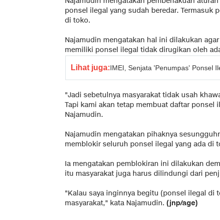
Najamudin mengatakan pemberlakuan aturan 
ponsel ilegal yang sudah beredar. Termasuk 
di toko.
Najamudin mengatakan hal ini dilakukan aga
memiliki ponsel ilegal tidak dirugikan oleh ad
Lihat juga:
IMEI, Senjata 'Penumpas' Ponsel Il
"Jadi sebetulnya masyarakat tidak usah khaw
Tapi kami akan tetap membuat daftar ponsel il
Najamudin.
Najamudin mengatakan pihaknya sesungguhn
memblokir seluruh ponsel ilegal yang ada di t
Ia mengatakan pemblokiran ini dilakukan demi
itu masyarakat juga harus dilindungi dari penj
"Kalau saya inginnya begitu (ponsel ilegal di 
masyarakat," kata Najamudin.
(jnp/age)