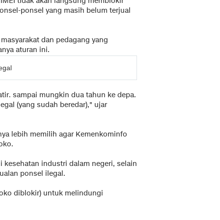
IMEI tidak akan langsung memblokir
ponsel-ponsel yang masih belum terjual
r masyarakat dan pedagang yang
anya aturan ini.
egal
atir. sampai mungkin dua tahun ke depa.
egal (yang sudah beredar)," ujar
ya lebih memilih agar Kemenkominfo
oko.
 kesehatan industri dalam negeri, selain
ualan ponsel ilegal.
toko diblokir) untuk melindungi