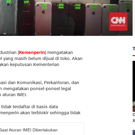
dustrian (
Kemenperin
) mengatakan
 yang masih belum dijual di toko. Akan
pakan keputusan Kementerian
rmasi dan Komunikasi, Perkantoran, dan
in mengatakan ponsel-ponsel legal
m aturan IMEI.
idak terdaftar di basis data
emenperin akan terblokir sehingga tidak
C
X
Saat Aturan IMEI Diberlakukan