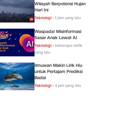
Wilayah Berpotensi Hujan
Hari Ini
Teknologi
•
1 jam yang lalu
Waspada! Misinformasi
Sasar Anak Lewat AI
Teknologi
•
beberapa detik
yang lalu
Ilmuwan Makin Lirik Hiu
untuk Pertajam Prediksi
Badai
Teknologi
•
4 jam yang lalu