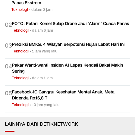
Panas Ekstrem
Teknologi
•
dalam 3 jam
FOTO: Petani Korsel Sulap Drone Jadi 'Alarm' Cuaca Panas
0
2
Teknologi
•
dalam 6 jam
Prediksi BMKG, 4 Wilayah Berpotensi Hujan Lebat Hari Ini
0
3
Teknologi
•
1 jam yang lalu
Pakar Wanti-wanti Insiden AI Lepas Kendali Bakal Makin
0
4
Sering
Teknologi
•
dalam 1 jam
Facebook-IG Ganggu Kesehatan Mental Anak, Meta
0
5
Didenda Rp16,8 T
Teknologi
•
10 jam yang lalu
LAINNYA DARI DETIKNETWORK