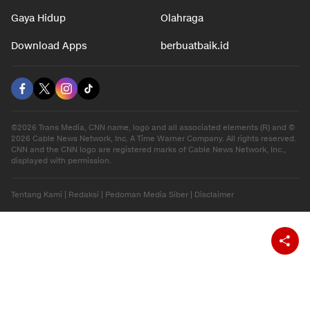
Gaya Hidup
Olahraga
Download Apps
berbuatbaik.id
©2026 Trans Media, CNN name, logo and all associated elements (R) and ©
2026 Cable News Network, Inc. A Time Warner Company. All rights reserved.
CNN and the CNN logo are registered marks of Cable News Network, Inc.,
displayed with permission.
Tentang Kami
|
Redaksi
|
Pedoman Media Siber
|
Disclaimer