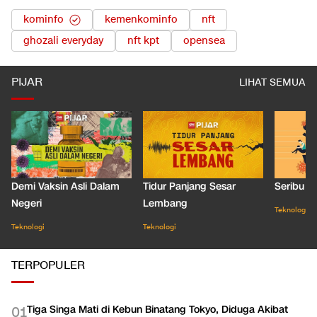
kominfo
kemenkominfo
nft
ghozali everyday
nft kpt
opensea
PIJAR
LIHAT SEMUA
Demi Vaksin Asli Dalam
Tidur Panjang Sesar
Seribu J
Negeri
Lembang
Teknologi
Teknologi
Teknologi
TERPOPULER
Tiga Singa Mati di Kebun Binatang Tokyo, Diduga Akibat
0
1