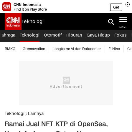
CNN Indonesia
Get
Find it on Play Store
Teknologi
MENU
lahraga
Teknologi
Otomotif
Hiburan
Gaya Hidup
Fokus
BMKG
Grennovation
Longform: AI dan Datacenter
El Nino
Ge
Teknologi
Lainnya
Ramai Jual NFT KTP di OpenSea,