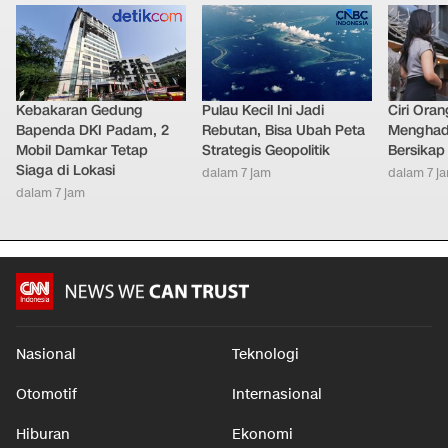
Kebakaran Gedung
Pulau Kecil Ini Jadi
Ciri Oran
Bapenda DKI Padam, 2
Rebutan, Bisa Ubah Peta
Menghad
Mobil Damkar Tetap
Strategis Geopolitik
Bersikap
Siaga di Lokasi
dalam 7 jam
dalam 7 j
dalam 7 jam
Nasional
Teknologi
Otomotif
Internasional
Hiburan
Ekonomi