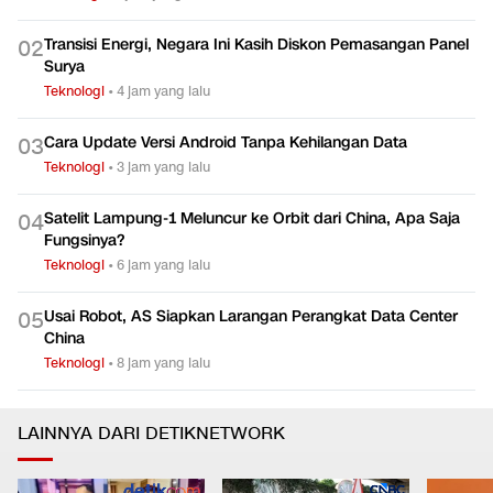
Transisi Energi, Negara Ini Kasih Diskon Pemasangan Panel
0
2
Surya
Teknologi
•
4 jam yang lalu
Cara Update Versi Android Tanpa Kehilangan Data
0
3
Teknologi
•
3 jam yang lalu
Satelit Lampung-1 Meluncur ke Orbit dari China, Apa Saja
0
4
Fungsinya?
Teknologi
•
6 jam yang lalu
Usai Robot, AS Siapkan Larangan Perangkat Data Center
0
5
China
Teknologi
•
8 jam yang lalu
LAINNYA DARI DETIKNETWORK