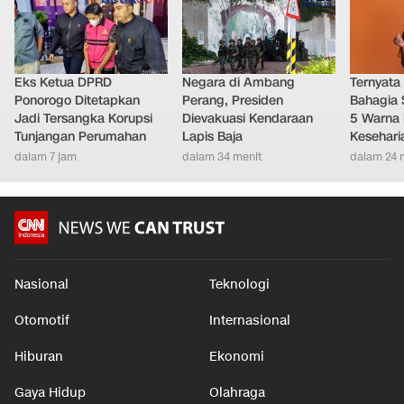
Eks Ketua DPRD
Negara di Ambang
Ternyata
Ponorogo Ditetapkan
Perang, Presiden
Bahagia 
Jadi Tersangka Korupsi
Dievakuasi Kendaraan
5 Warna 
Tunjangan Perumahan
Lapis Baja
Kesehari
dalam 7 jam
dalam 34 menit
dalam 24 
Nasional
Teknologi
Otomotif
Internasional
Hiburan
Ekonomi
Gaya Hidup
Olahraga