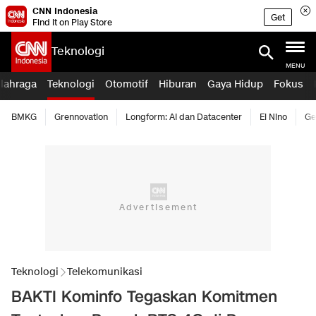
CNN Indonesia
Get
Find it on Play Store
Teknologi
MENU
lahraga
Teknologi
Otomotif
Hiburan
Gaya Hidup
Fokus
BMKG
Grennovation
Longform: AI dan Datacenter
El Nino
Ge
Teknologi
Telekomunikasi
BAKTI Kominfo Tegaskan Komitmen