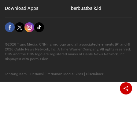
Download Apps
berbuatbaik.id
©2026 Trans Media, CNN name, logo and all associated elements (R) and ©
2026 Cable News Network, Inc. A Time Warner Company. All rights reserved.
CNN and the CNN logo are registered marks of Cable News Network, Inc.,
displayed with permission.
Tentang Kami
|
Redaksi
|
Pedoman Media Siber
|
Disclaimer