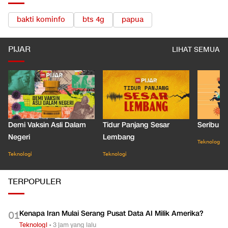
bakti kominfo
bts 4g
papua
PIJAR
LIHAT SEMUA
Demi Vaksin Asli Dalam
Tidur Panjang Sesar
Seribu J
Negeri
Lembang
Teknologi
Teknologi
Teknologi
TERPOPULER
Kenapa Iran Mulai Serang Pusat Data AI Milik Amerika?
0
1
Teknologi
•
3 jam yang lalu