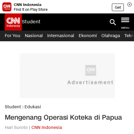
CNN Indonesia
Get
Find it on Play Store
Student
MENU
For You
Nasional
Internasional
Ekonomi
Olahraga
Tekn
Student
Edukasi
Mengenang Operasi Koteka di Papua
Hari Suroto |
CNN Indonesia