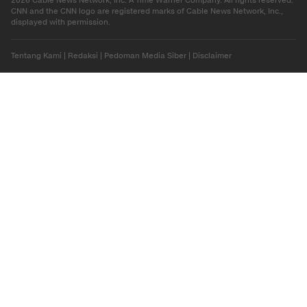
2026 Cable News Network, Inc. A Time Warner Company. All rights reserved.
CNN and the CNN logo are registered marks of Cable News Network, Inc.,
displayed with permission.
Tentang Kami
|
Redaksi
|
Pedoman Media Siber
|
Disclaimer