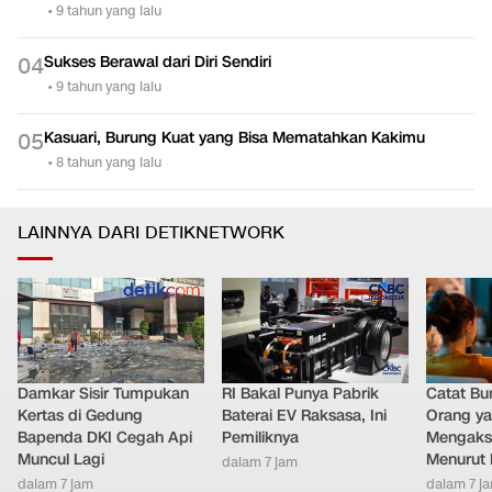
•
9 tahun yang lalu
Sukses Berawal dari Diri Sendiri
0
4
•
9 tahun yang lalu
Kasuari, Burung Kuat yang Bisa Mematahkan Kakimu
0
5
•
8 tahun yang lalu
LAINNYA DARI DETIKNETWORK
Damkar Sisir Tumpukan
RI Bakal Punya Pabrik
Catat Bun
Kertas di Gedung
Baterai EV Raksasa, Ini
Orang y
Bapenda DKI Cegah Api
Pemiliknya
Mengakse
Muncul Lagi
Menurut 
dalam 7 jam
dalam 7 jam
dalam 7 j