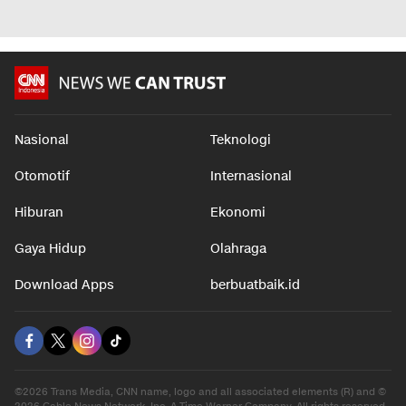
Nasional
Teknologi
Otomotif
Internasional
Hiburan
Ekonomi
Gaya Hidup
Olahraga
Download Apps
berbuatbaik.id
©2026 Trans Media, CNN name, logo and all associated elements (R) and ©