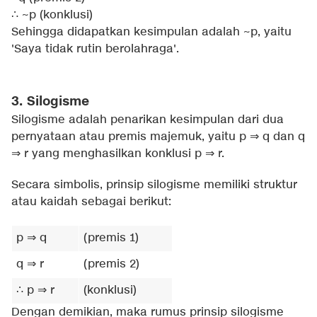
∴ ~p (konklusi)
Sehingga didapatkan kesimpulan adalah ~p, yaitu
'Saya tidak rutin berolahraga'.
3. Silogisme
Silogisme adalah penarikan kesimpulan dari dua
pernyataan atau premis majemuk, yaitu p ⇒ q dan q
⇒ r yang menghasilkan konklusi p ⇒ r.
Secara simbolis, prinsip silogisme memiliki struktur
atau kaidah sebagai berikut:
p ⇒ q
(premis 1)
q ⇒ r
(premis 2)
∴ p ⇒ r
(konklusi)
Dengan demikian, maka rumus prinsip silogisme