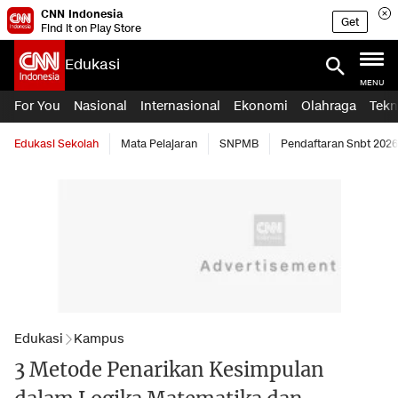
CNN Indonesia
Get
Find it on Play Store
Edukasi
MENU
For You
Nasional
Internasional
Ekonomi
Olahraga
Tekn
Edukasi Sekolah
Mata Pelajaran
SNPMB
Pendaftaran Snbt 2026
Edukasi
Kampus
3 Metode Penarikan Kesimpulan