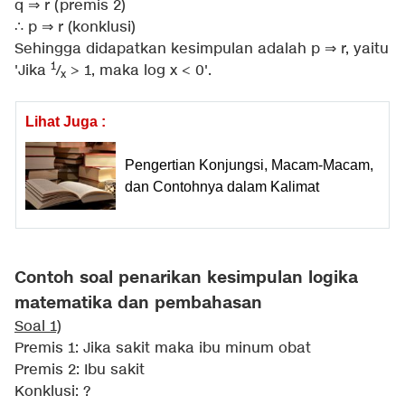
q ⇒ r (premis 2)
∴ p ⇒ r (konklusi)
Sehingga didapatkan kesimpulan adalah p ⇒ r, yaitu
1
'Jika
/
> 1, maka log x < 0'.
x
Lihat Juga :
Pengertian Konjungsi, Macam-Macam,
dan Contohnya dalam Kalimat
Contoh soal penarikan kesimpulan logika
matematika dan pembahasan
Soal 1)
Premis 1: Jika sakit maka ibu minum obat
Premis 2: Ibu sakit
Konklusi: ?