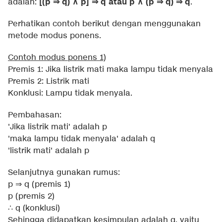
[(p ⇒ q) ∧ p] ⇒ q atau p ∧ (p ⇒ q) ⇒ q
adalah:
.
Perhatikan contoh berikut dengan menggunakan
metode modus ponens.
Contoh modus ponens 1)
Premis 1: Jika listrik mati maka lampu tidak menyala
Premis 2: Listrik mati
Konklusi: Lampu tidak menyala.
Pembahasan:
'Jika listrik mati' adalah p
'maka lampu tidak menyala' adalah q
'listrik mati' adalah p
Selanjutnya gunakan rumus:
p ⇒ q (premis 1)
p (premis 2)
∴ q (konklusi)
Sehingga didapatkan kesimpulan adalah q, yaitu