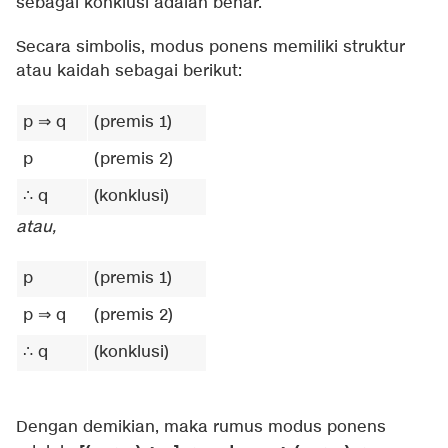
sebagai konklusi adalah benar.
Secara simbolis, modus ponens memiliki struktur
atau kaidah sebagai berikut:
p ⇒ q
(premis 1)
p
(premis 2)
∴ q
(konklusi)
atau,
p
(premis 1)
p ⇒ q
(premis 2)
∴ q
(konklusi)
Dengan demikian, maka rumus modus ponens