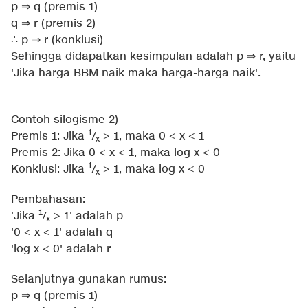
p ⇒ q (premis 1)
q ⇒ r (premis 2)
∴ p ⇒ r (konklusi)
Sehingga didapatkan kesimpulan adalah p ⇒ r, yaitu
'Jika harga BBM naik maka harga-harga naik'.
Contoh silogisme 2)
1
Premis 1: Jika
/
> 1, maka 0 < x < 1
x
Premis 2: Jika 0 < x < 1, maka log x < 0
1
Konklusi: Jika
/
> 1, maka log x < 0
x
Pembahasan:
1
'Jika
/
> 1' adalah p
x
'0 < x < 1' adalah q
'log x < 0' adalah r
Selanjutnya gunakan rumus:
p ⇒ q (premis 1)