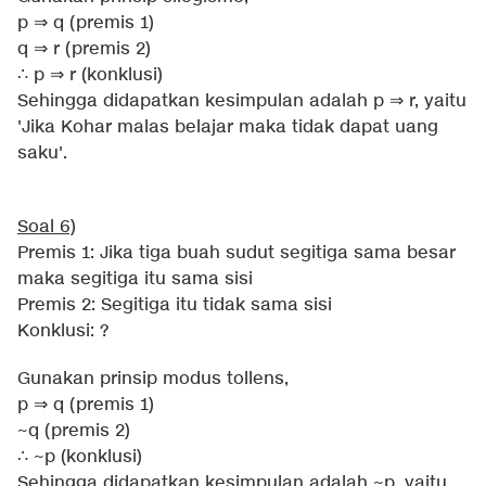
p ⇒ q (premis 1)
q ⇒ r (premis 2)
∴ p ⇒ r (konklusi)
Sehingga didapatkan kesimpulan adalah p ⇒ r, yaitu
'Jika Kohar malas belajar maka tidak dapat uang
saku'.
Soal 6)
Premis 1: Jika tiga buah sudut segitiga sama besar
maka segitiga itu sama sisi
Premis 2: Segitiga itu tidak sama sisi
Konklusi: ?
Gunakan prinsip modus tollens,
p ⇒ q (premis 1)
~q (premis 2)
∴ ~p (konklusi)
Sehingga didapatkan kesimpulan adalah ~p, yaitu