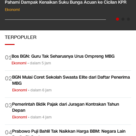
Pahami Dampak Kenaikan Suku Bunga Acuan ke Cicilan KPR
Ekonomi
TERPOPULER
Bos BGN: Guru Tak Seharusnya Urus Ompreng MBG
0
1
Ekonomi
•
dalam 5 jam
BGN Mulai Coret Sekolah Swasta Elite dari Daftar Penerima
0
2
MBG
Ekonomi
•
dalam 6 jam
Pemerintah Bidik Pajak dari Juragan Kontrakan Tahun
0
3
Depan
Ekonomi
•
dalam 4 jam
Prabowo Puji Bahlil Tak Naikkan Harga BBM: Negara Lain
0
4