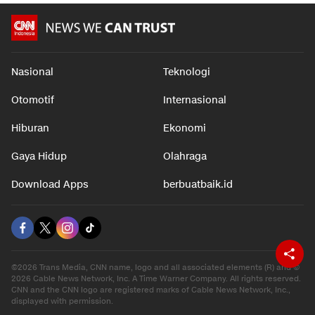
Nasional
Teknologi
Otomotif
Internasional
Hiburan
Ekonomi
Gaya Hidup
Olahraga
Download Apps
berbuatbaik.id
©2026 Trans Media, CNN name, logo and all associated elements (R) and ©
2026 Cable News Network, Inc. A Time Warner Company. All rights reserved.
CNN and the CNN logo are registered marks of Cable News Network, Inc.,
displayed with permission.