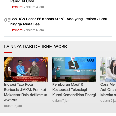
Panik, RI Cool
Ekonomi
•
dalam 4 jam
Bos BGN Pecat 66 Kepala SPPG, Ada yang Terlibat Judol
0
5
hingga Minta Fee
Ekonomi
•
dalam 6 jam
LAINNYA DARI DETIKNETWORK
Inovasi Tata Kota
Pemboran Masif &
Cara Men
Berbasis UMKM, Pemkot
Kolaborasi Teknologi
Asli Ora
Makassar Raih detiktimur
Kunci Kemandirian Energi
Mereka s
Awards
dalam 7 jam
dalam 5 j
dalam 7 jam