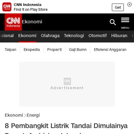
CNN Indonesia
Get
Find it on Play Store
Ekonomi
MENU
asional
Ekonomi
Olahraga
Teknologi
Otomotif
Hiburan
Taipan
Ekopedia
Properti
Gaji Bumn
Efisiensi Anggaran
Ekonomi
Energi
8 Pembangkit Listrik Tandai Dimulainya