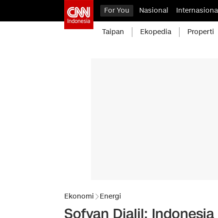
For You
Nasional
Internasiona
Taipan
Ekopedia
Properti
Ekonomi
Energi
Sofyan Djalil: Indonesi