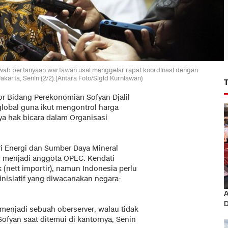
awab pertanyaan wartawan usai menggelar rapat koordinasi dengan
arta, Senin (2/2).(Antara Foto/Sigid Kurniawan)
or Bidang Perekonomian Sofyan Djalil
 global guna ikut mengontrol harga
ya hak bicara dalam Organisasi
 Energi dan Sumber Daya Mineral
i menjadi anggota OPEC. Kendati
 (nett importir), namun Indonesia perlu
nisiatif yang diwacanakan negara-
A
D
 menjadi sebuah oberserver, walau tidak
Sofyan saat ditemui di kantornya, Senin