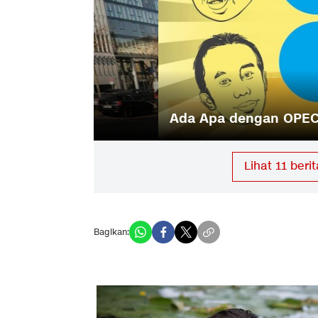
Menteri ESDM Sambangi Konfere
Kritik
Lihat
11
berit
Bagikan: