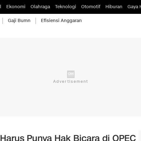
l
Ekonomi
Olahraga
Teknologi
Otomotif
Hiburan
Gaya 
Gaji Bumn
Efisiensi Anggaran
a Harus Punya Hak Bicara di OPEC