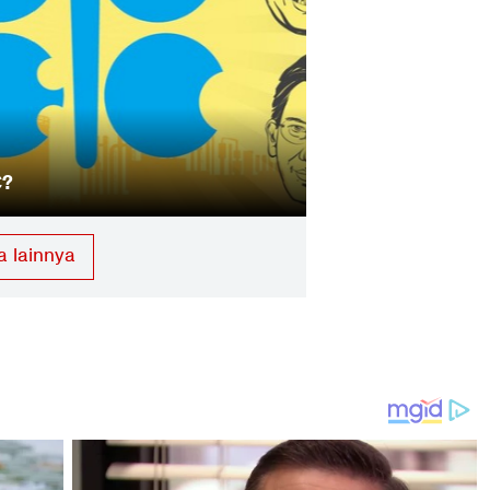
nsi OPEC Meski Diterpa
Jokowi Izinkan
Lagi
a lainnya