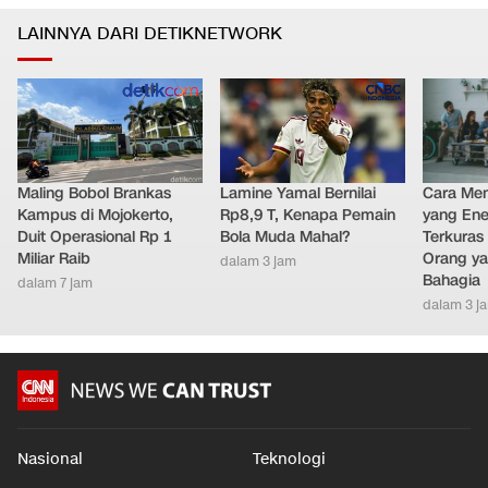
LAINNYA DARI DETIKNETWORK
Maling Bobol Brankas
Lamine Yamal Bernilai
Cara Men
Kampus di Mojokerto,
Rp8,9 T, Kenapa Pemain
yang Ene
Duit Operasional Rp 1
Bola Muda Mahal?
Terkuras
Miliar Raib
Orang ya
dalam 3 jam
Bahagia
dalam 7 jam
dalam 3 j
Nasional
Teknologi