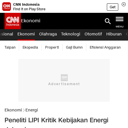
CNN Indonesia
Get
Find it on Play Store
Ekonomi
MENU
asional
Ekonomi
Olahraga
Teknologi
Otomotif
Hiburan
Taipan
Ekopedia
Properti
Gaji Bumn
Efisiensi Anggaran
Ekonomi
Energi
Peneliti LIPI Kritik Kebijakan Energi