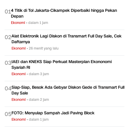
4 Titik di Tol Jakarta-Cikampek Diperbaiki hingga Pekan
0
1
Depan
Ekonomi
•
dalam 1 jam
Alat Elektronik Lagi Diskon di Transmart Full Day Sale, Cek
0
2
Daftarnya
Ekonomi
•
26 menit yang lalu
IAEI dan KNEKS Siap Perkuat Masterplan Ekononomi
0
3
Syariah RI
Ekonomi
•
dalam 3 jam
Siap-Siap, Besok Ada Gebyar Diskon Gede di Transmart Full
0
4
Day Sale
Ekonomi
•
dalam 2 jam
FOTO: Menyulap Sampah Jadi Paving Block
0
5
Ekonomi
•
dalam 1 jam