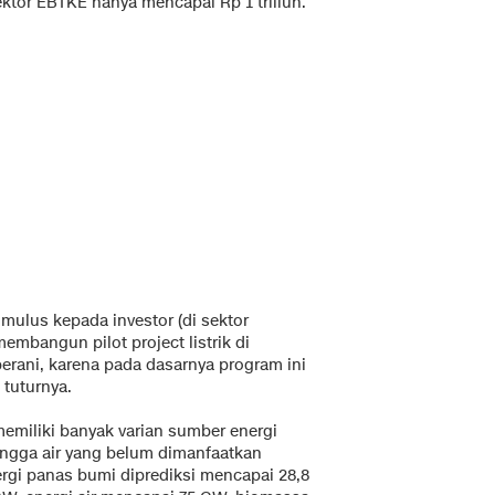
ektor EBTKE hanya mencapai Rp 1 triliun.
mulus kepada investor (di sektor
mbangun pilot project listrik di
erani, karena pada dasarnya program ini
 tuturnya.
emiliki banyak varian sumber energi
ingga air yang belum dimanfaatkan
ergi panas bumi diprediksi mencapai 28,8