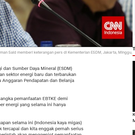
rman Said memberi keterangan pers di Kementerian ESDM, Jakarta, Minggu,
gi dan Sumber Daya Mineral (ESDM)
n sektor energi baru dan terbarukan
gu Anggaran Pendapatan dan Belanja
n angka pemanfaatan EBTKE demi
 energi yang selama ini hanya
K
M
pan selama ini (Indonesia kaya migas)
ak tercapai dan kita enggak pernah serius
merintah akan menggenjot pemanfaatan