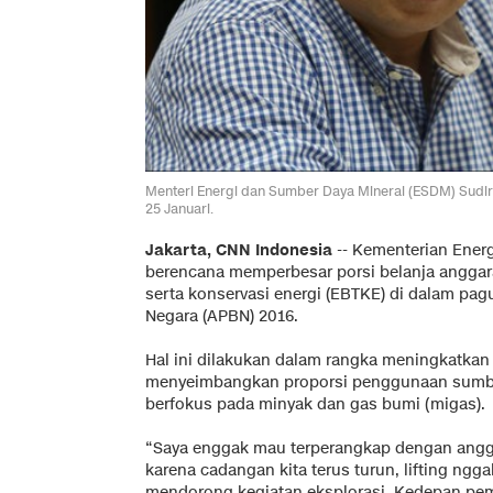
Menteri Energi dan Sumber Daya Mineral (ESDM) Sudi
25 Januari.
Jakarta, CNN Indonesia
-- Kementerian Ener
berencana memperbesar porsi belanja anggara
serta konservasi energi (EBTKE) di dalam pa
Negara (APBN) 2016.
Hal ini dilakukan dalam rangka meningkatka
menyeimbangkan proporsi penggunaan sumber
berfokus pada minyak dan gas bumi (migas).
“Saya enggak mau terperangkap dengan angga
karena cadangan kita terus turun, lifting ngg
mendorong kegiatan eksplorasi. Kedepan pe