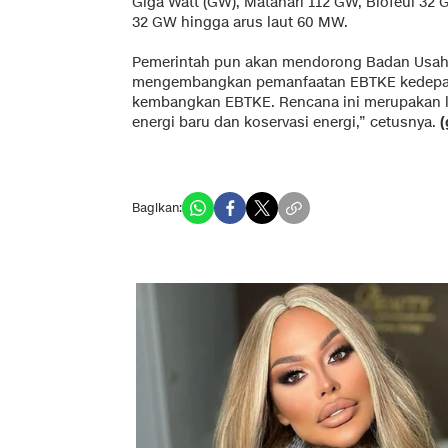
Giga Watt (GW), Matahari 112 GW, Biofeul 32 
32 GW hingga arus laut 60 MW.
Pemerintah pun akan mendorong Badan Usaha
mengembangkan pemanfaatan EBTKE kedepann
kembangkan EBTKE. Rencana ini merupakan 
energi baru dan koservasi energi,” cetusnya.
(
Bagikan: