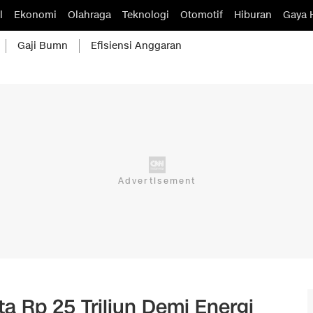
l
Ekonomi
Olahraga
Teknologi
Otomotif
Hiburan
Gaya 
Gaji Bumn
Efisiensi Anggaran
 Rp 25 Triliun Demi Energi