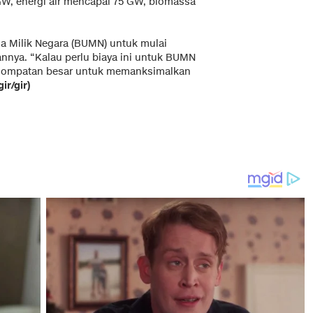
GW, energi air mencapai 75 GW, biomassa
 Milik Negara (BUMN) untuk mulai
ya. “Kalau perlu biaya ini untuk BUMN
lompatan besar untuk memanksimalkan
gir/gir)