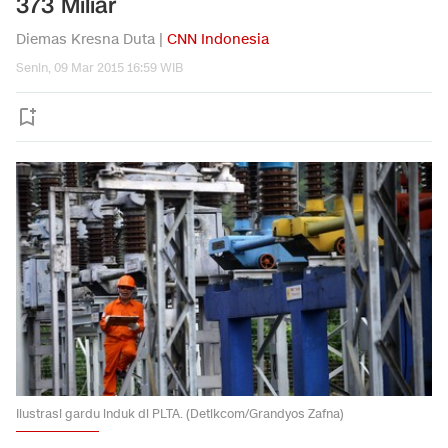
373 Miliar
Diemas Kresna Duta |
CNN Indonesia
Senin, 09 Mar 2015 16:59 WIB
Ilustrasi gardu induk di PLTA. (Detikcom/Grandyos Zafna)