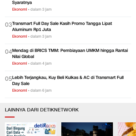
Syaratnya
Ekonomi
•
dalam 3 jam
Transmart Full Day Sale Kasih Promo Tangga Lipat
0
3
Aluminum Rp1 Juta
Ekonomi
•
dalam 3 jam
Mendag di BRICS TMM: Pembiayaan UMKM hingga Rantai
0
4
Nilai Global
Ekonomi
•
dalam 4 jam
Lebih Terjangkau, Kuy Beli Kulkas & AC di Transmart Full
0
5
Day Sale
Ekonomi
•
dalam 6 jam
LAINNYA DARI DETIKNETWORK