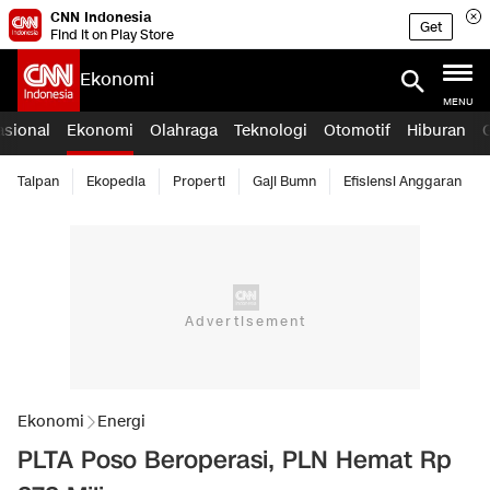
CNN Indonesia
Get
Find it on Play Store
Ekonomi
MENU
asional
Ekonomi
Olahraga
Teknologi
Otomotif
Hiburan
Taipan
Ekopedia
Properti
Gaji Bumn
Efisiensi Anggaran
Ekonomi
Energi
PLTA Poso Beroperasi, PLN Hemat Rp