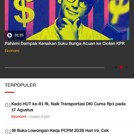
01:35
Pahami Dampak Kenaikan Suku Bunga Acuan ke Cicilan KPR
Ekonomi
TERPOPULER
Kado HUT ke-81 RI, Naik Transportasi DKI Cuma Rp1 pada
0
1
17 Agustus
Ekonomi
•
dalam 6 jam
BI Buka Lowongan Kerja PCPM 2026 Hari Ini, Cek
0
2