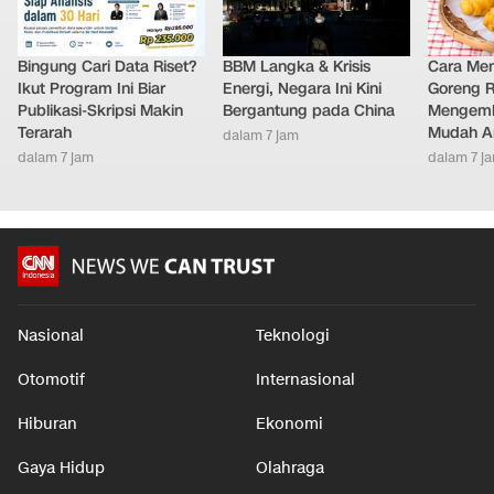
Bingung Cari Data Riset?
BBM Langka & Krisis
Cara Me
Ikut Program Ini Biar
Energi, Negara Ini Kini
Goreng 
Publikasi-Skripsi Makin
Bergantung pada China
Mengemb
Terarah
Mudah An
dalam 7 jam
dalam 7 jam
dalam 7 j
Nasional
Teknologi
Otomotif
Internasional
Hiburan
Ekonomi
Gaya Hidup
Olahraga