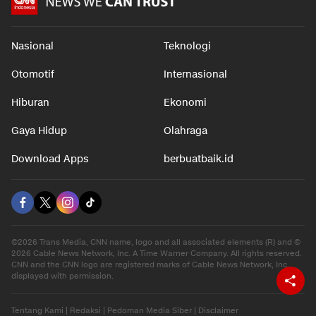
Nasional
Teknologi
Otomotif
Internasional
Hiburan
Ekonomi
Gaya Hidup
Olahraga
Download Apps
berbuatbaik.id
©2026 Trans Media, CNN name, logo and all associated elements (R) and ©
2026 Cable News Network, Inc. A Time Warner Company. All rights reserved.