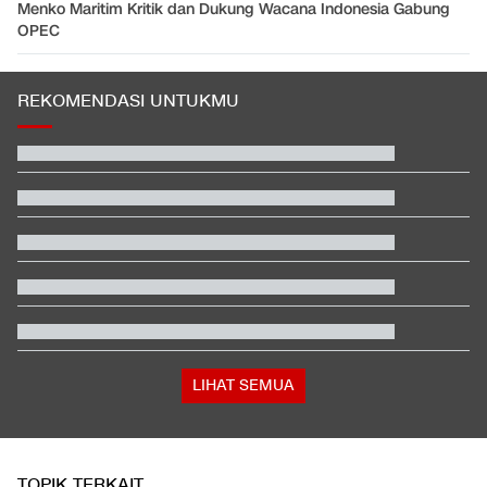
Menko Maritim Kritik dan Dukung Wacana Indonesia Gabung
OPEC
REKOMENDASI UNTUKMU
Video Mesum 'Yang Wis Yang' Banyuwangi, Pemeran Pria Jadi
Tersangka
Janji Erick Thohir usai Timnas Indonesia Tersingkir di Piala AFF
2026
Hashim Djojohadikusumo Kukuhkan 20 Ormas Baru Kawal
Program Pemerintah
Fakta Menarik Penampilan Agnez Mo dan Anggun C. Sasmi di
Reacher 4
Iran Ancam Bikin Negara-negara Teluk Gelap Gulita
Polisi Gerebek Rumah Mantan Pelatih Korea dan Kantor KFA,
Ada Apa?
LIHAT SEMUA