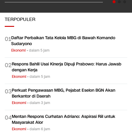
Pahami Dampak Kenaikan Suku Bunga Acuan ke Cicilan KPR
Ekonomi
TERPOPULER
Daftar Perbaikan Tata Kelola MBG di Bawah Komando
0
1
Sudaryono
Ekonomi
•
dalam 5 jam
Respons Bahlil Usai Kinerja Dipuji Prabowo: Harus Jawab
0
2
dengan Kerja
Ekonomi
•
dalam 5 jam
Perkuat Pengawasan MBG, Pejabat Eselon BGN Akan
0
3
Berkantor di Daerah
Ekonomi
•
dalam 3 jam