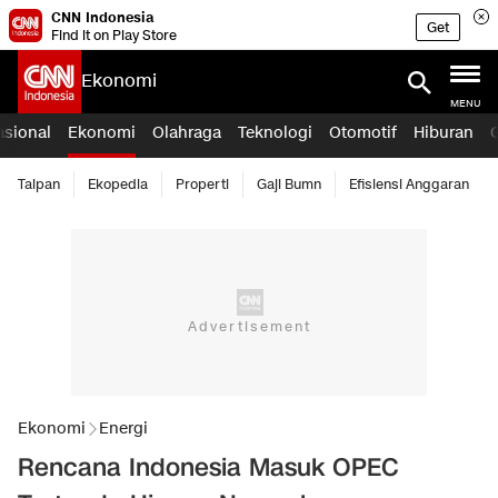
CNN Indonesia
Get
Find it on Play Store
Ekonomi
MENU
asional
Ekonomi
Olahraga
Teknologi
Otomotif
Hiburan
Taipan
Ekopedia
Properti
Gaji Bumn
Efisiensi Anggaran
Ekonomi
Energi
Rencana Indonesia Masuk OPEC