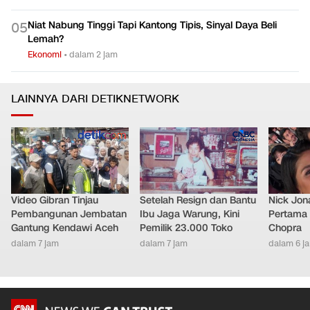
Mentan Respons Curhatan Adriano: Aspirasi Riil untuk
0
4
Masyarakat Alor
Ekonomi
•
dalam 6 jam
Niat Nabung Tinggi Tapi Kantong Tipis, Sinyal Daya Beli
0
5
Lemah?
Ekonomi
•
dalam 2 jam
LAINNYA DARI DETIKNETWORK
Video Gibran Tinjau
Setelah Resign dan Bantu
Nick Jon
Pembangunan Jembatan
Ibu Jaga Warung, Kini
Pertama 
Gantung Kendawi Aceh
Pemilik 23.000 Toko
Chopra
dalam 7 jam
dalam 7 jam
dalam 6 j