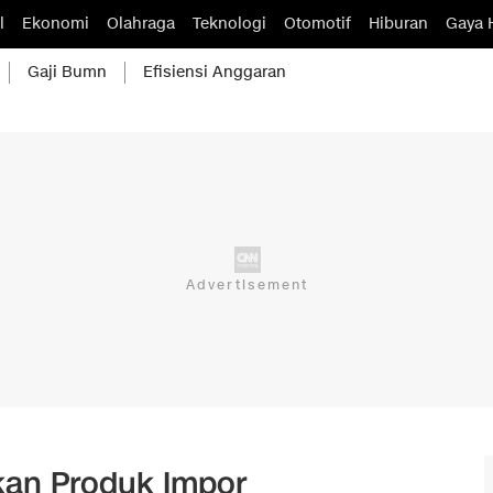
l
Ekonomi
Olahraga
Teknologi
Otomotif
Hiburan
Gaya 
Gaji Bumn
Efisiensi Anggaran
ukan Produk Impor