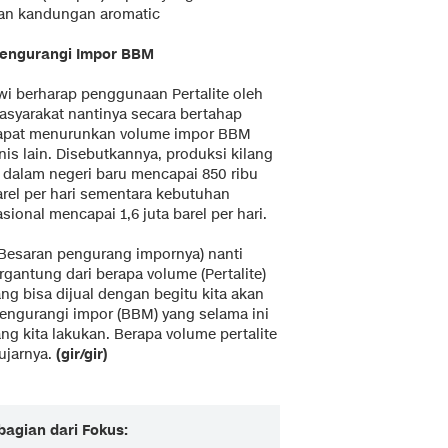
gan kandungan aromatic
engurangi Impor BBM
wi berharap penggunaan Pertalite oleh
asyarakat nantinya secara bertahap
apat menurunkan volume impor BBM
nis lain. Disebutkannya, produksi kilang
i dalam negeri baru mencapai 850 ribu
arel per hari sementara kebutuhan
sional mencapai 1,6 juta barel per hari.
(Besaran pengurang impornya) nanti
rgantung dari berapa volume (Pertalite)
ng bisa dijual dengan begitu kita akan
engurangi impor (BBM) yang selama ini
ng kita lakukan. Berapa volume pertalite
ujarnya.
(gir/gir)
bagian dari Fokus: