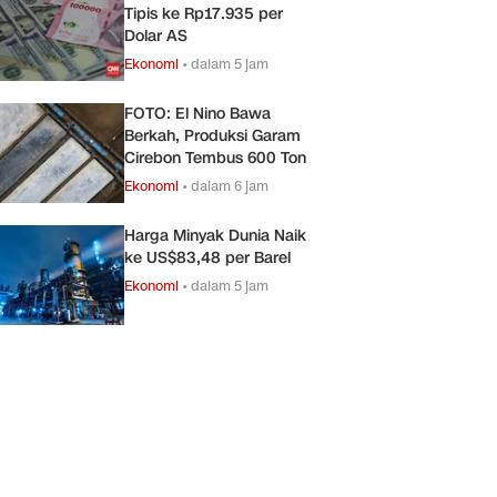
Tipis ke Rp17.935 per
Dolar AS
Ekonomi
•
dalam 5 jam
FOTO: El Nino Bawa
Berkah, Produksi Garam
Cirebon Tembus 600 Ton
Ekonomi
•
dalam 6 jam
Harga Minyak Dunia Naik
ke US$83,48 per Barel
Ekonomi
•
dalam 5 jam