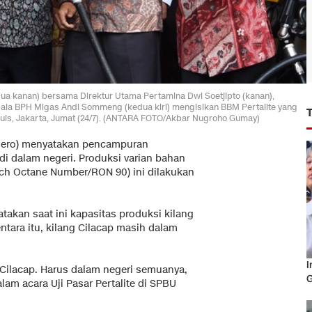
ua kanan) bersama Direktur Utama Pertamina Dwi Soetjipto (kanan),
epala BPH Migas Andi Sommeng (kedua kiri) mengisikan BBM Pertalite yang
uis, Jakarta, Jumat (24/7). (ANTARA FOTO/Akbar Nugroho Gumay)
rsero) menyatakan pencampuran
 di dalam negeri. Produksi varian bahan
ch Octane Number/RON 90) ini dilakukan
takan saat ini kapasitas produksi kilang
entara itu, kilang Cilacap masih dalam
I
a Cilacap. Harus dalam negeri semuanya,
G
dalam acara Uji Pasar Pertalite di SPBU