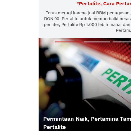
"
Pertalite, Cara Perta
Terus merugi karena jual BBM penugasan,
RON 90, Pertalite untuk memperbaiki nera
per liter, Pertalite Rp 1.000 lebih mahal d
Pertam
njual
Sepekan Pertalite Dijual, Res