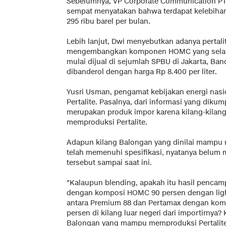
Sebelumnya, VP Corporate Communication P
sempat menyatakan bahwa terdapat kelebihan
295 ribu barel per bulan.
Lebih lanjut, Dwi menyebutkan adanya pertal
mengembangkan komponen HOMC yang selama in
mulai dijual di sejumlah SPBU di Jakarta, Ba
dibanderol dengan harga Rp 8.400 per liter.
Yusri Usman, pengamat kebijakan energi nas
Pertalite. Pasalnya, dari informasi yang dikump
merupakan produk impor karena kilang-kilan
memproduksi Pertalite.
Adapun kilang Balongan yang dinilai mampu m
telah memenuhi spesifikasi, nyatanya belu
tersebut sampai saat ini.
"Kalaupun blending, apakah itu hasil penca
dengan komposi HOMC 90 persen dengan light
antara Premium 88 dan Pertamax dengan kom
persen di kilang luar negeri dari importirnya
Balongan yang mampu memproduksi Pertalite 