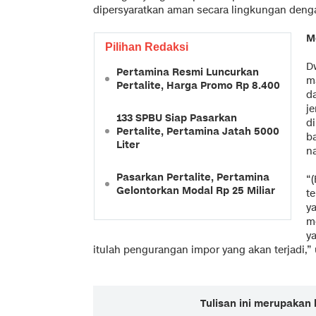
dipersyaratkan aman secara lingkungan den
M
Pilihan Redaksi
D
Pertamina Resmi Luncurkan
m
Pertalite, Harga Promo Rp 8.400
d
je
133 SPBU Siap Pasarkan
d
Pertalite, Pertamina Jatah 5000
b
Liter
na
Pasarkan Pertalite, Pertamina
“
Gelontorkan Modal Rp 25 Miliar
te
ya
m
ya
itulah pengurangan impor yang akan terjadi,” 
Tulisan ini merupakan 