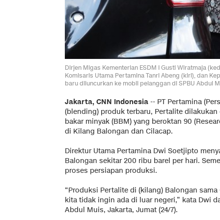
Dirjen Migas Kementerian ESDM I Gusti Wiratmaja (ked
Komisaris Utama Pertamina Tanri Abeng (kiri), dan K
baru diluncurkan ke mobil pelanggan di SPBU Abdul M
Jakarta, CNN Indonesia
-- PT Pertamina (Pe
(blending) produk terbaru, Pertalite dilakukan
bakar minyak (BBM) yang beroktan 90 (Resear
di Kilang Balongan dan Cilacap.
Direktur Utama Pertamina Dwi Soetjipto menya
Balongan sekitar 200 ribu barel per hari. Sem
proses persiapan produksi.
“Produksi Pertalite di (kilang) Balongan sam
kita tidak ingin ada di luar negeri,” kata Dwi 
Abdul Muis, Jakarta, Jumat (24/7).