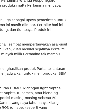
T Pertamina Wianda Pusponegoro
 produksi nafta Pertamina mencapai
ite juga sebagai upaya pemerintah untuk
i masih diimpor. Pertalite hari ini
ndung, dan Surabaya. Produk ini
ional, sempat mempertanyakan asal-usul
ulkan, Yusri menilai sejatinya Pertalite
g minyak milik Pertamina tak mampu
enghasilkan produk Pertalite lantaran
m menjadwalkan untuk memproduksi BBM
mpuran HOMC 92 dengan light Naptha
 Naphta 10 persen, atau blending
posisi masing-masing sebesar 50
? Karena yang saya tahu hanya kilang
RON (on spec) seperti yang