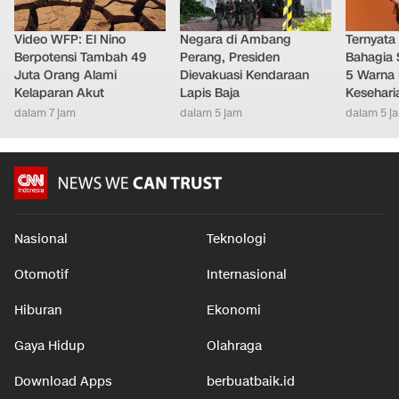
Video WFP: El Nino
Negara di Ambang
Ternyata
Berpotensi Tambah 49
Perang, Presiden
Bahagia 
Juta Orang Alami
Dievakuasi Kendaraan
5 Warna 
Kelaparan Akut
Lapis Baja
Kesehari
dalam 7 jam
dalam 5 jam
dalam 5 j
Nasional
Teknologi
Otomotif
Internasional
Hiburan
Ekonomi
Gaya Hidup
Olahraga
Download Apps
berbuatbaik.id