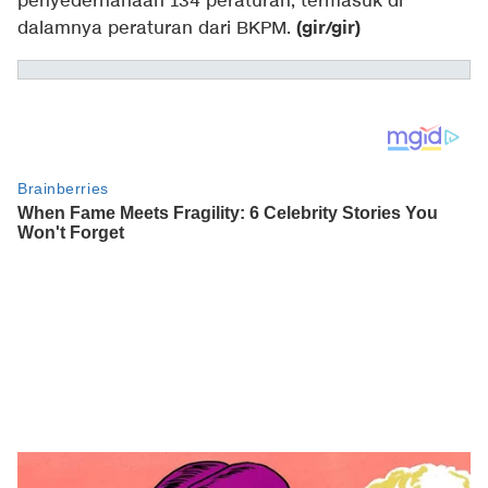
penyederhanaan 134 peraturan, termasuk di
(gir/gir)
dalamnya peraturan dari BKPM.