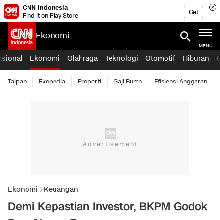
CNN Indonesia
Get
Find it on Play Store
Ekonomi
MENU
asional
Ekonomi
Olahraga
Teknologi
Otomotif
Hiburan
Taipan
Ekopedia
Properti
Gaji Bumn
Efisiensi Anggaran
Ekonomi
Keuangan
Demi Kepastian Investor, BKPM Godok