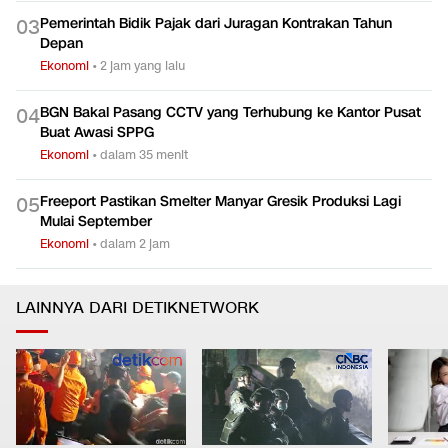
Pemerintah Bidik Pajak dari Juragan Kontrakan Tahun
0
3
Depan
Ekonomi
•
2 jam yang lalu
BGN Bakal Pasang CCTV yang Terhubung ke Kantor Pusat
0
4
Buat Awasi SPPG
Ekonomi
•
dalam 35 menit
Freeport Pastikan Smelter Manyar Gresik Produksi Lagi
0
5
Mulai September
Ekonomi
•
dalam 2 jam
LAINNYA DARI DETIKNETWORK