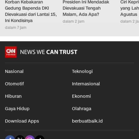
Korban Kebakaran
Presiden Ini Mendadak
Ciri Kep
Gedung Bapenda DKI
Dievakuasi Tengah
yang Lahi
Dievakuasi dari Lantai 15,
Malam, Ada Apa?
Agustus
Ini Kondisinya
dalam 2 jam
dalam 2 j
dalam 7 jam
Nasional
Teknologi
Otomotif
Internasional
Hiburan
Ekonomi
Gaya Hidup
Olahraga
Download Apps
berbuatbaik.id