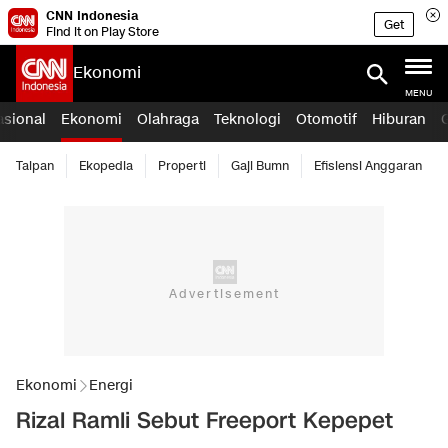
CNN Indonesia
Get
Find it on Play Store
Ekonomi
MENU
asional
Ekonomi
Olahraga
Teknologi
Otomotif
Hiburan
Taipan
Ekopedia
Properti
Gaji Bumn
Efisiensi Anggaran
Ekonomi
Energi
Rizal Ramli Sebut Freeport Kepepet