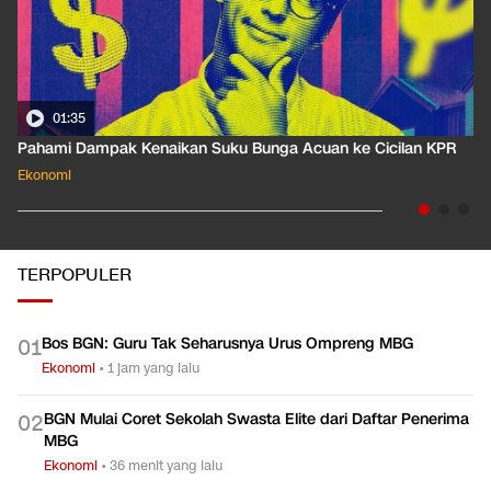
01:35
Pahami Dampak Kenaikan Suku Bunga Acuan ke Cicilan KPR
Ekonomi
TERPOPULER
Bos BGN: Guru Tak Seharusnya Urus Ompreng MBG
0
1
Ekonomi
•
1 jam yang lalu
BGN Mulai Coret Sekolah Swasta Elite dari Daftar Penerima
0
2
MBG
Ekonomi
•
36 menit yang lalu