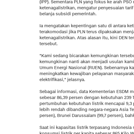
(IPP). Sementara PLN yang fokus ke arah PSO 
ketenagalistrikan, mengatur penyesuaian tarif 
belanja subsidi pemerintah.
Ia mengatakan kepentingan satu di antara ket
terakomodasi jika PLN terus dipaksakan menja
ketenagalistrikan. Atas alasan itu, kini DEN
tersebut.
"Kami sedang bicarakan kemungkinan tersebut
kemungkinan nanti akan menjadi usulan kam
Umum Energi Nasional (RUEN). Sebenarnya k
meningkatkan kewajiban pelayanan masyarak
elektrifikasi," jelasnya.
Sebagai informasi, data Kementerian ESDM me
sebesar 86,39 persen dengan kebutuhan 239 
pertumbuhan kebutuhan listrik mencapai 9,3 
lebih rendah dibanding negara-negara Asia Te
persen), Brunei Darussalam (99,7 persen), bah
Saat ini kapasitas listrik terpasang Indonesi
konsumsi listrik per kapita sebesar 865 Kilo 