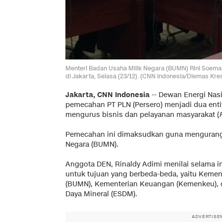
Menteri Badan Usaha Milik Negara (BUMN) Rini Soema
di Jakarta, Selasa (23/12). (CNN Indonesia/Diemas Kre
Jakarta, CNN Indonesia
-- Dewan Energi Nas
pemecahan PT PLN (Persero) menjadi dua ent
mengurus bisnis dan pelayanan masyarakat (
Pemecahan ini dimaksudkan guna mengurangi
Negara (BUMN).
Anggota DEN, Rinaldy Adimi menilai selama in
untuk tujuan yang berbeda-beda, yaitu Kemen
(BUMN), Kementerian Keuangan (Kemenkeu), 
Daya Mineral (ESDM).
ADVERTISE