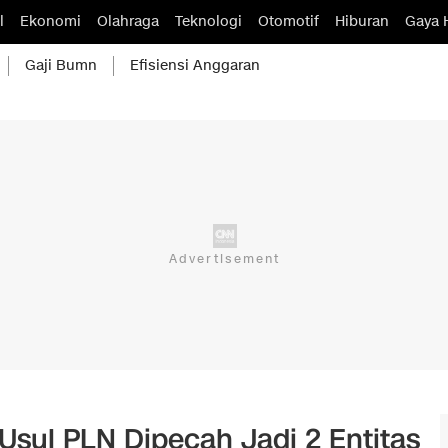
l
Ekonomi
Olahraga
Teknologi
Otomotif
Hiburan
Gaya 
Gaji Bumn
Efisiensi Anggaran
Usul PLN Dipecah Jadi 2 Entitas