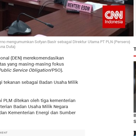
rno mengumumkan Sofyan Basir sebagai Direktur Utama PT PLN (Persero)
sna Duta)
ional (DEN) merekomendasikan
itas yang masing-masing fokus
Public Service Obligation
/PSO).
 tekanan sebagai Badan Usaha Milik
i PLM ditekan oleh tiga kementerian
terian Badan Usaha Milik Negara
dan Kementerian Energi dan Sumber
B
S
MENT