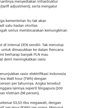
nantinya menyediakan infrastruktur
(tariff adjustment), serta mengatur
iga kementerian itu tak akan
di satu badan otoritas
 tengah serius membicarakan kemungkinan
 di internal DEN sendiri. Tak menutup
i untuk dimasukkan ke dalam Rencana
ami berharap banyak PLN mau
at demi meningkatkan rasio
nunjukkan rasio elektrifikasi Indonesia
Tera Watt hour (TWh) dengan
persen per tahunnya. Angka tersebut
nggara lainnya seperti Singapura (100
kan Vietnam (98 persen).
a sebesar 53,53 ribu megawatt, dengan
Watt per Hour (KWh) per orang. Menurut