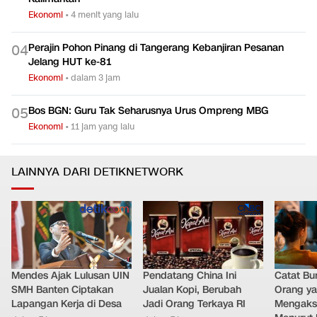
Ekonomi
•
4 menit yang lalu
Perajin Pohon Pinang di Tangerang Kebanjiran Pesanan
0
4
Jelang HUT ke-81
Ekonomi
•
dalam 3 jam
Bos BGN: Guru Tak Seharusnya Urus Ompreng MBG
0
5
Ekonomi
•
11 jam yang lalu
LAINNYA DARI DETIKNETWORK
Mendes Ajak Lulusan UIN
Pendatang China Ini
Catat Bun
SMH Banten Ciptakan
Jualan Kopi, Berubah
Orang y
Lapangan Kerja di Desa
Jadi Orang Terkaya RI
Mengakse