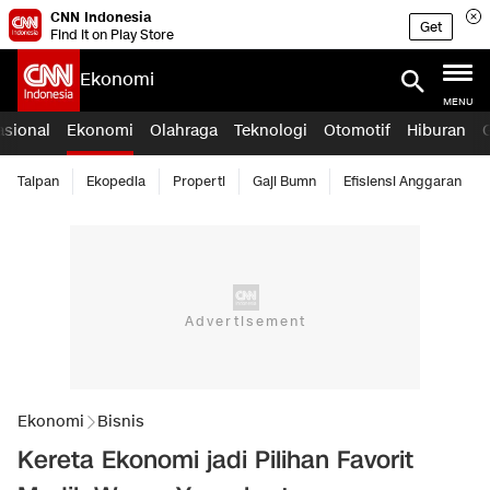
CNN Indonesia
Get
Find it on Play Store
Ekonomi
MENU
asional
Ekonomi
Olahraga
Teknologi
Otomotif
Hiburan
Taipan
Ekopedia
Properti
Gaji Bumn
Efisiensi Anggaran
Ekonomi
Bisnis
Kereta Ekonomi jadi Pilihan Favorit