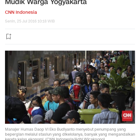
Mudik Warga Yogyakarta
CNN Indonesia
Senin, 25 Jul 2016 10:18 WIB
Manajer Humas Daop VI Eko Budiyanto menyebut penumpang yang
bepergian melalui stasiun yang dikelolanya, banyak yang mengandalkan
kereta kelas ekonomi. (CNN Indonesia/Adhi Wicaksono).