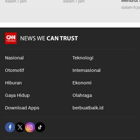
Menurut 
dalam 7 jam
dalam 7 jam
dalam 6 j
Nasional
Teknologi
Otomotif
Internasional
Hiburan
Ekonomi
Gaya Hidup
Olahraga
Download Apps
berbuatbaik.id