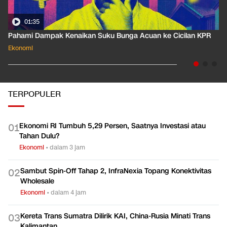
01:35
Pahami Dampak Kenaikan Suku Bunga Acuan ke Cicilan KPR
Ekonomi
TERPOPULER
Ekonomi RI Tumbuh 5,29 Persen, Saatnya Investasi atau
0
1
Tahan Dulu?
Ekonomi
•
dalam 3 jam
Sambut Spin-Off Tahap 2, InfraNexia Topang Konektivitas
0
2
Wholesale
Ekonomi
•
dalam 4 jam
Kereta Trans Sumatra Dilirik KAI, China-Rusia Minati Trans
0
3
Kalimantan