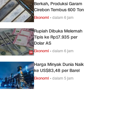
Berkah, Produksi Garam
Cirebon Tembus 600 Ton
Ekonomi
•
dalam 6 jam
Rupiah Dibuka Melemah
Tipis ke Rp17.935 per
Dolar AS
Ekonomi
•
dalam 6 jam
Harga Minyak Dunia Naik
ke US$83,48 per Barel
Ekonomi
•
dalam 5 jam