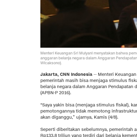
Menteri Keuangan Sri Mulyani menyatakan bahwa peme
anggaran belanja negara dalam Anggaran Pendapatan 
Wicaksono).
Jakarta, CNN Indonesia
-- Menteri Keuangan
pemerintah masih bisa menjaga stimulus fis
belanja negara dalam Anggaran Pendapatan d
(APBN-P 2016).
"Saya yakin bisa (menjaga stimulus fiskal), ka
pemotongannya tidak memotong infrastruktur,
akan diganggu,” ujarnya, Kamis (4/8).
Seperti diberitakan sebelumnya, pemerintah
Rp133,8 triliun yang terdiri dari belanja keme