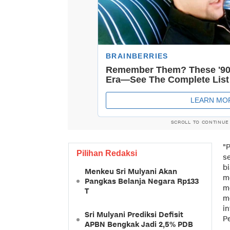
SCROLL TO CONTINUE
"
Pilihan Redaksi
se
b
Menkeu Sri Mulyani Akan
me
Pangkas Belanja Negara Rp133
m
T
me
in
Sri Mulyani Prediksi Defisit
P
APBN Bengkak Jadi 2,5% PDB