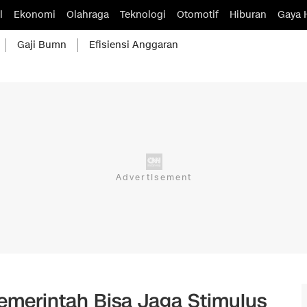
l
Ekonomi
Olahraga
Teknologi
Otomotif
Hiburan
Gaya 
Gaji Bumn
Efisiensi Anggaran
Pemerintah Bisa Jaga Stimulus