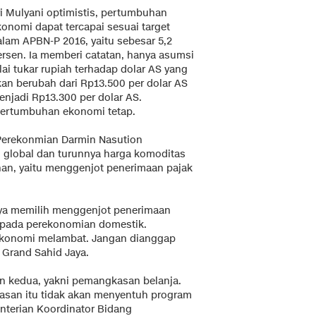
ri Mulyani optimistis, pertumbuhan
konomi dapat tercapai sesuai target
alam APBN-P 2016, yaitu sebesar 5,2
ersen. Ia memberi catatan, hanya asumsi
lai tukar rupiah terhadap dolar AS yang
kan berubah dari Rp13.500 per dolar AS
enjadi Rp13.300 per dolar AS.
pertumbuhan ekonomi tetap.
 Perekonmian Darmin Nasution
global dan turunnya harga komoditas
han, yaitu menggenjot penerimaan pajak
nya memilih menggenjot penerimaan
kepada perekonomian domestik.
ekonomi melambat. Jangan dianggap
l Grand Sahid Jaya.
n kedua, yakni pemangkasan belanja.
asan itu tidak akan menyentuh program
nterian Koordinator Bidang