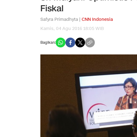
Fiskal
Safyra Primadhyta |
CNN Indonesia
Kamis, 04 Agu 2016 18:05 WIB
Bagikan: