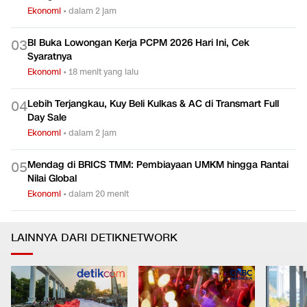
Ekonomi
•
dalam 2 jam
BI Buka Lowongan Kerja PCPM 2026 Hari Ini, Cek
0
3
Syaratnya
Ekonomi
•
18 menit yang lalu
Lebih Terjangkau, Kuy Beli Kulkas & AC di Transmart Full
0
4
Day Sale
Ekonomi
•
dalam 2 jam
Mendag di BRICS TMM: Pembiayaan UMKM hingga Rantai
0
5
Nilai Global
Ekonomi
•
dalam 20 menit
LAINNYA DARI DETIKNETWORK