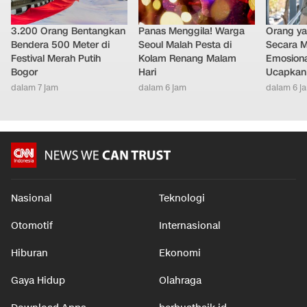
3.200 Orang Bentangkan
Panas Menggila! Warga
Orang y
Bendera 500 Meter di
Seoul Malah Pesta di
Secara M
Festival Merah Putih
Kolam Renang Malam
Emosiona
Bogor
Hari
Ucapkan 
dalam 7 jam
dalam 6 jam
dalam 6 j
Nasional
Teknologi
Otomotif
Internasional
Hiburan
Ekonomi
Gaya Hidup
Olahraga