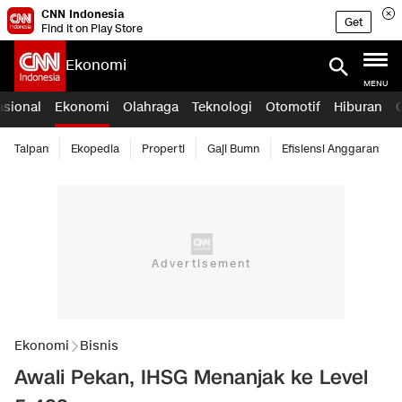
CNN Indonesia
Get
Find it on Play Store
Ekonomi
MENU
asional
Ekonomi
Olahraga
Teknologi
Otomotif
Hiburan
Taipan
Ekopedia
Properti
Gaji Bumn
Efisiensi Anggaran
Ekonomi
Bisnis
Awali Pekan, IHSG Menanjak ke Level