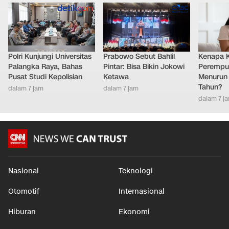
Polri Kunjungi Universitas
Prabowo Sebut Bahlil
Kenapa 
Palangka Raya, Bahas
Pintar: Bisa Bikin Jokowi
Perempu
Pusat Studi Kepolisian
Ketawa
Menurun 
Tahun?
dalam 7 jam
dalam 7 jam
dalam 7 j
Nasional
Teknologi
Otomotif
Internasional
Hiburan
Ekonomi