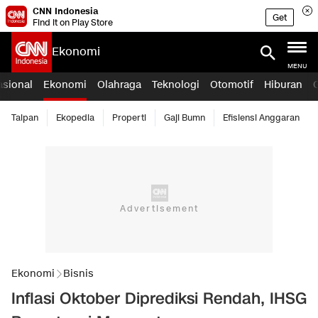
CNN Indonesia
Get
Find it on Play Store
Ekonomi
MENU
asional
Ekonomi
Olahraga
Teknologi
Otomotif
Hiburan
Taipan
Ekopedia
Properti
Gaji Bumn
Efisiensi Anggaran
Ekonomi
Bisnis
Inflasi Oktober Diprediksi Rendah, IHSG