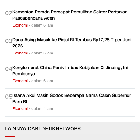
Kementan-Pemda Percepat Pemulihan Sektor Pertanian
0
2
Pascabencana Aceh
Ekonomi
•
dalam 6 jam
Dana Asing Masuk ke Pinjol RI Tembus Rp17,28 T per Juni
0
3
2026
Ekonomi
•
dalam 6 jam
Konglomerat China Panik Imbas Kebijakan Xi Jinping, Ini
0
4
Pemicunya
Ekonomi
•
dalam 6 jam
Istana Akui Masih Godok Beberapa Nama Calon Gubernur
0
5
Baru BI
Ekonomi
•
dalam 4 jam
LAINNYA DARI DETIKNETWORK