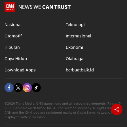
Nasional
Teknologi
Otomotif
Internasional
Hiburan
Ekonomi
Gaya Hidup
Olahraga
Download Apps
berbuatbaik.id
©2026 Trans Media, CNN name, logo and all associated elements (R) and ©
2026 Cable News Network, Inc. A Time Warner Company. All rights reserved.
CNN and the CNN logo are registered marks of Cable News Network, Inc.,
displayed with permission.