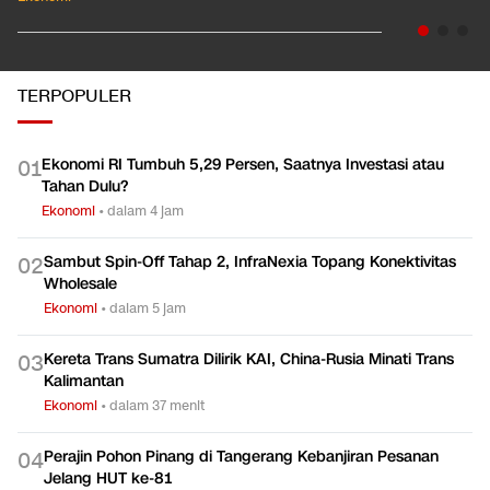
TERPOPULER
Ekonomi RI Tumbuh 5,29 Persen, Saatnya Investasi atau
0
1
Tahan Dulu?
Ekonomi
•
dalam 4 jam
Sambut Spin-Off Tahap 2, InfraNexia Topang Konektivitas
0
2
Wholesale
Ekonomi
•
dalam 5 jam
Kereta Trans Sumatra Dilirik KAI, China-Rusia Minati Trans
0
3
Kalimantan
Ekonomi
•
dalam 37 menit
Perajin Pohon Pinang di Tangerang Kebanjiran Pesanan
0
4
Jelang HUT ke-81