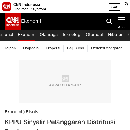
CNN Indonesia
Get
Find it on Play Store
Ekonomi
MENU
asional
Ekonomi
Olahraga
Teknologi
Otomotif
Hiburan
Taipan
Ekopedia
Properti
Gaji Bumn
Efisiensi Anggaran
Ekonomi
Bisnis
KPPU Sinyalir Pelanggaran Distribusi