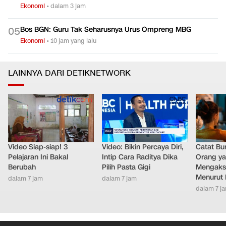
Ekonomi
•
dalam 3 jam
Bos BGN: Guru Tak Seharusnya Urus Ompreng MBG
0
5
Ekonomi
•
10 jam yang lalu
LAINNYA DARI DETIKNETWORK
Video Siap-siap! 3
Video: Bikin Percaya Diri,
Catat Bun
Pelajaran Ini Bakal
Intip Cara Raditya Dika
Orang y
Berubah
Pilih Pasta Gigi
Mengakse
Menurut 
dalam 7 jam
dalam 7 jam
dalam 7 j