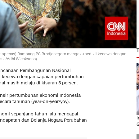
appenas) Bambang PS Brodjonegoro mengaku sedikit kecewa dengan
esia/Adhi Wicaksono)
rencanaan Pembangunan Nasional
it kecewa dengan capaian pertumbuhan
al masih melaju di kisaran 5 persen.
lansir pertumbuhan ekonomi Indonesia
ecara tahunan (year-on-year/yoy).
omi sepanjang tahun lalu mencapai
I
Pendapatan dan Belanja Negara Perubahan
G