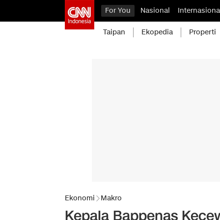
For You
Nasional
Internasiona
Taipan
Ekopedia
Properti
Ekonomi
Makro
Kepala Bappenas Kece