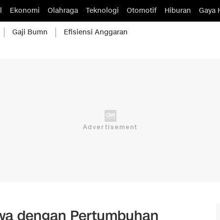
l
Ekonomi
Olahraga
Teknologi
Otomotif
Hiburan
Gaya 
Gaji Bumn
Efisiensi Anggaran
wa dengan Pertumbuhan