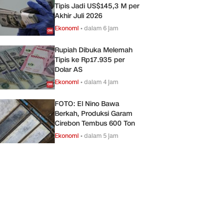
Tipis Jadi US$145,3 M per
Akhir Juli 2026
Ekonomi
•
dalam 6 jam
Rupiah Dibuka Melemah
Tipis ke Rp17.935 per
Dolar AS
Ekonomi
•
dalam 4 jam
FOTO: El Nino Bawa
Berkah, Produksi Garam
Cirebon Tembus 600 Ton
Ekonomi
•
dalam 5 jam