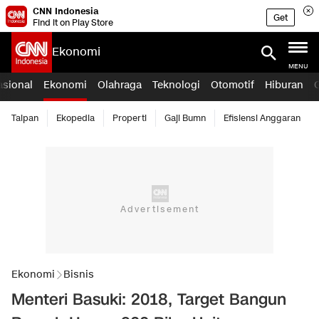
CNN Indonesia
Get
Find it on Play Store
Ekonomi
MENU
asional
Ekonomi
Olahraga
Teknologi
Otomotif
Hiburan
Taipan
Ekopedia
Properti
Gaji Bumn
Efisiensi Anggaran
Ekonomi
Bisnis
Menteri Basuki: 2018, Target Bangun