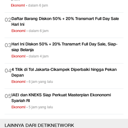
Ekonomi
•
dalam 6 jam
Daftar Barang Diskon 50% + 20% Transmart Full Day Sale
0
2
Hari Ini
Ekonomi
•
dalam 6 jam
Hari Ini Diskon 50% + 20% Transmart Full Day Sale, Siap-
0
3
siap Belanja
Ekonomi
•
dalam 4 jam
4 Titik di Tol Jakarta-Cikampek Diperbaiki hingga Pekan
0
4
Depan
Ekonomi
•
6 jam yang lalu
IAEI dan KNEKS Siap Perkuat Masterplan Ekononomi
0
5
Syariah RI
Ekonomi
•
5 jam yang lalu
LAINNYA DARI DETIKNETWORK