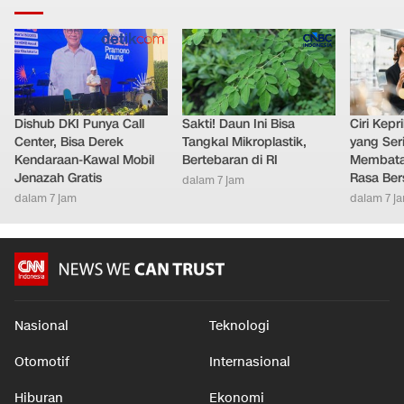
Dishub DKI Punya Call
Sakti! Daun Ini Bisa
Ciri Kep
Center, Bisa Derek
Tangkal Mikroplastik,
yang Ser
Kendaraan-Kawal Mobil
Bertebaran di RI
Membatal
Jenazah Gratis
Rasa Ber
dalam 7 jam
dalam 7 jam
dalam 7 j
Nasional
Teknologi
Otomotif
Internasional
Hiburan
Ekonomi