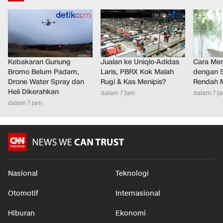
Kebakaran Gunung
Jualan ke Uniqlo-Adidas
Cara Men
Bromo Belum Padam,
Laris, PBRX Kok Malah
dengan S
Drone Water Spray dan
Rugi & Kas Menipis?
Rendah M
Heli Dikerahkan
dalam 7 jam
dalam 7 j
dalam 7 jam
Nasional
Teknologi
Otomotif
Internasional
Hiburan
Ekonomi