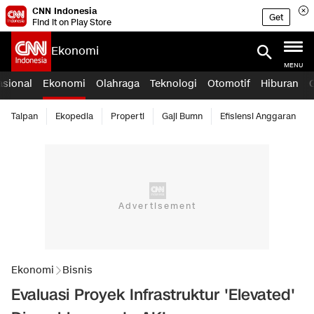
CNN Indonesia
Get
Find it on Play Store
Ekonomi
MENU
asional
Ekonomi
Olahraga
Teknologi
Otomotif
Hiburan
Taipan
Ekopedia
Properti
Gaji Bumn
Efisiensi Anggaran
Ekonomi
Bisnis
Evaluasi Proyek Infrastruktur 'Elevated'