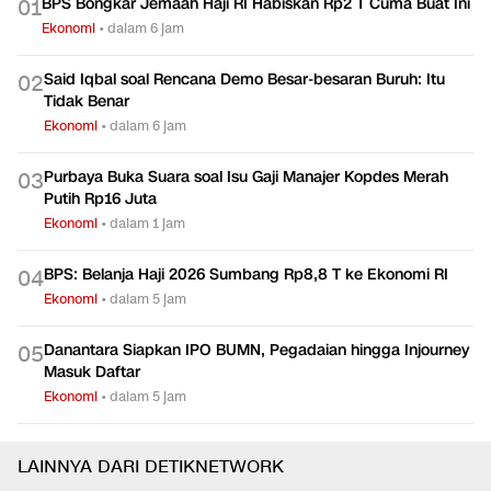
BPS Bongkar Jemaah Haji RI Habiskan Rp2 T Cuma Buat Ini
0
1
Ekonomi
•
dalam 6 jam
Said Iqbal soal Rencana Demo Besar-besaran Buruh: Itu
0
2
Tidak Benar
Ekonomi
•
dalam 6 jam
Purbaya Buka Suara soal Isu Gaji Manajer Kopdes Merah
0
3
Putih Rp16 Juta
Ekonomi
•
dalam 1 jam
BPS: Belanja Haji 2026 Sumbang Rp8,8 T ke Ekonomi RI
0
4
Ekonomi
•
dalam 5 jam
Danantara Siapkan IPO BUMN, Pegadaian hingga Injourney
0
5
Masuk Daftar
Ekonomi
•
dalam 5 jam
LAINNYA DARI DETIKNETWORK