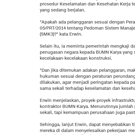
prosedur Keselamatan dan Kesehatan Kerja te
yang sedang berjalan.
"Apakah ada pelanggaran sesuai dengan Pera
05/PRT/2014 tentang Pedoman Sistem Manaj
(SMK3)?" kata Erwin.
Selain itu, ia meminta pemerintah mengkaji 
penugasan negara kepada BUMN Karya yang s
kecelakaan-kecelakaan konstruksi.
"Dan jika ditemukan adakan pelanggaran, mak
hukuman sesuai dengan peraturan perundang-
dilakukan, agar menjadi peringatan kepada para
sama sekali terhadap keselamatan dan kesehat
Erwin menjelaskan, proyek-proyek infrastruktu
kontraktor BUMN Karya. Menurutnnya jumlah p
sekali, tapi kemampuan perusahaan juga past
Sehingga, lanjut Erwin, dapat menyebabkan tin
mereka di dalam menyelesaikan pekerjaan me