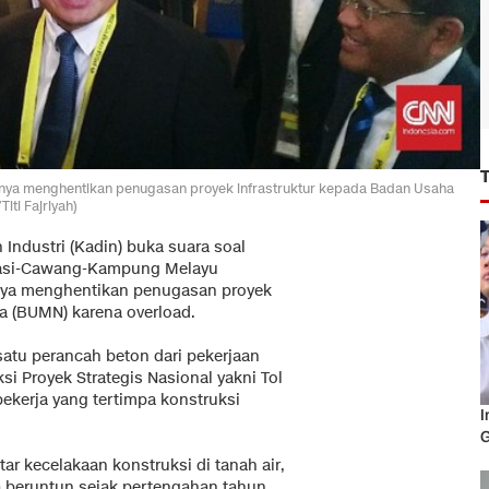
knya menghentikan penugasan proyek infrastruktur kepada Badan Usaha
iti Fajriyah)
Industri (Kadin) buka suara soal
Bekasi-Cawang-Kampung Melayu
knya menghentikan penugasan proyek
a (BUMN) karena overload.
 satu perancah beton dari pekerjaan
si Proyek Strategis Nasional yakni Tol
ekerja yang tertimpa konstruksi
I
G
r kecelakaan konstruksi di tanah air,
ra beruntun sejak pertengahan tahun