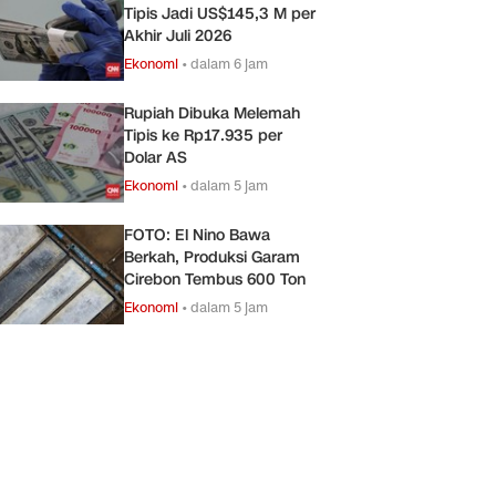
Tipis Jadi US$145,3 M per
Akhir Juli 2026
Ekonomi
•
dalam 6 jam
Rupiah Dibuka Melemah
Tipis ke Rp17.935 per
Dolar AS
Ekonomi
•
dalam 5 jam
FOTO: El Nino Bawa
Berkah, Produksi Garam
Cirebon Tembus 600 Ton
Ekonomi
•
dalam 5 jam