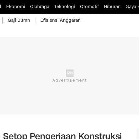
l
Ekonomi
Olahraga
Teknologi
Otomotif
Hiburan
Gaya 
Gaji Bumn
Efisiensi Anggaran
 Setop Pengerjaan Konstruksi