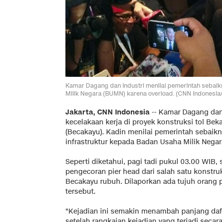
Kamar Dagang dan Industri menilai pemerintah sebai
Milik Negara (BUMN) karena overload. (CNN Indonesia/T
Jakarta, CNN Indonesia
-- Kamar Dagang dan 
kecelakaan kerja di proyek konstruksi tol 
(Becakayu). Kadin menilai pemerintah sebai
infrastruktur kepada Badan Usaha Milik Negar
Seperti diketahui, pagi tadi pukul 03.00 WIB,
pengecoran pier head dari salah satu konstruk
Becakayu rubuh. Dilaporkan ada tujuh orang p
tersebut.
"Kejadian ini semakin menambah panjang dafta
setelah rangkaian kejadian yang terjadi seca