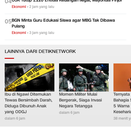
OJK Tutup 1.220 Entitas Keuangan Ilegal, Mayoritas Pinjol
0
4
Ekonomi
•
2 jam yang lalu
BGN Minta Guru Edukasi Siswa agar MBG Tak Dibawa
0
5
Pulang
Ekonomi
•
3 jam yang lalu
LAINNYA DARI DETIKNETWORK
Ibu di Ngawi Ditemukan
Momen Militer Mulai
Ternyata
Tewas Bersimbah Darah,
Bergerak, Siaga Invasi
Bahagia 
Diduga Dibunuh Anak
Negara Tetangga
5 Warna 
yang ODGJ
Kesehari
dalam 6 jam
dalam 6 jam
38 menit y