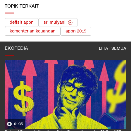
TOPIK TERKAIT
defisit apbn
sri mulyani
kementerian keuangan
apbn 2019
EKOPEDIA
LIHAT SEMUA
01:35