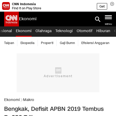
CNN Indonesia
Get
Find it on Play Store
Ekonomi
MENU
asional
Ekonomi
Olahraga
Teknologi
Otomotif
Hiburan
Taipan
Ekopedia
Properti
Gaji Bumn
Efisiensi Anggaran
Ekonomi
Makro
Bengkak, Defisit APBN 2019 Tembus