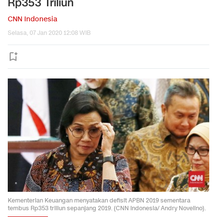
Rp353 Triliun
CNN Indonesia
Selasa, 07 Jan 2020 12:08 WIB
Kementerian Keuangan menyatakan defisit APBN 2019 sementara
tembus Rp353 triliun sepanjang 2019. (CNN Indonesia/ Andry Novelino).