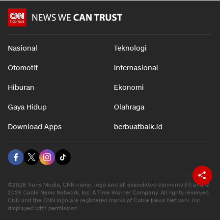
Nasional
Teknologi
Otomotif
Internasional
Hiburan
Ekonomi
Gaya Hidup
Olahraga
Download Apps
berbuatbaik.id
©2026 Trans Media, CNN name, logo and all associated elements (R) and ©
2026 Cable News Network, Inc. A Time Warner Company. All rights reserved.
CNN and the CNN logo are registered marks of Cable News Network, Inc.,
displayed with permission.