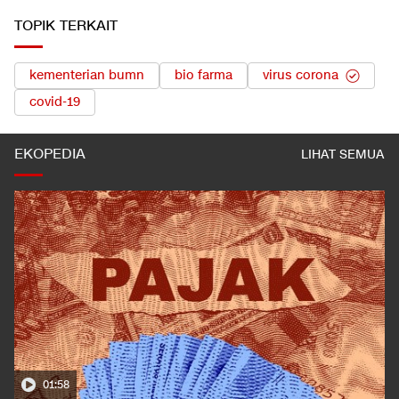
TOPIK TERKAIT
kementerian bumn
bio farma
virus corona
covid-19
EKOPEDIA
LIHAT SEMUA
01:58