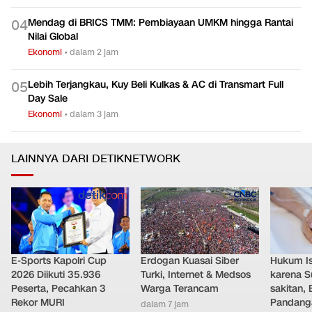
Mendag di BRICS TMM: Pembiayaan UMKM hingga Rantai
0
4
Nilai Global
Ekonomi
•
dalam 2 jam
Lebih Terjangkau, Kuy Beli Kulkas & AC di Transmart Full
0
5
Day Sale
Ekonomi
•
dalam 3 jam
LAINNYA DARI DETIKNETWORK
E-Sports Kapolri Cup
Erdogan Kuasai Siber
Hukum Ist
2026 Diikuti 35.936
Turki, Internet & Medsos
karena S
Peserta, Pecahkan 3
Warga Terancam
sakitan, 
Rekor MURI
Pandang
dalam 7 jam