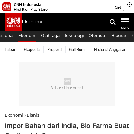
CNN Indonesia
Get
Find it on Play Store
Ekonomi
MENU
asional
Ekonomi
Olahraga
Teknologi
Otomotif
Hiburan
Taipan
Ekopedia
Properti
Gaji Bumn
Efisiensi Anggaran
Ekonomi
Bisnis
Impor Bahan dari India, Bio Farma Buat