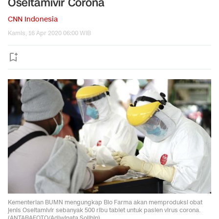
Oseltamivir Corona
CNN Indonesia
Kamis, 16 Apr 2020 06:00 WIB
Kementerian BUMN mengungkap Bio Farma akan memproduksi obat
jenis Oseltamivir sebanyak 500 ribu tablet untuk pasien virus corona.
(ANTARAFOTO/Adiwinata Solihin)