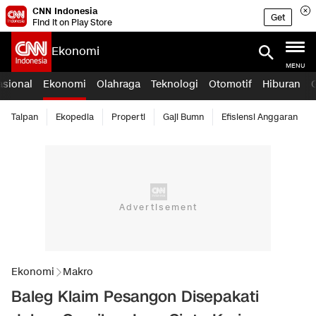
CNN Indonesia
Get
Find it on Play Store
Ekonomi
MENU
asional
Ekonomi
Olahraga
Teknologi
Otomotif
Hiburan
Taipan
Ekopedia
Properti
Gaji Bumn
Efisiensi Anggaran
Ekonomi
Makro
Baleg Klaim Pesangon Disepakati