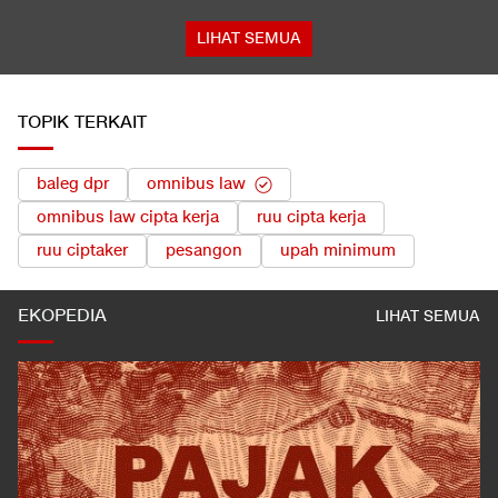
LIHAT SEMUA
TOPIK TERKAIT
baleg dpr
omnibus law
omnibus law cipta kerja
ruu cipta kerja
ruu ciptaker
pesangon
upah minimum
EKOPEDIA
LIHAT SEMUA