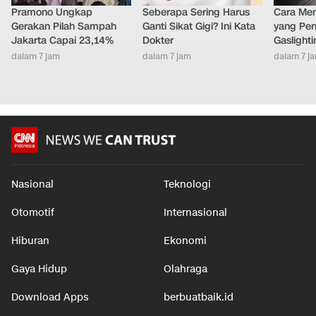
Pramono Ungkap
Seberapa Sering Harus
Cara Men
Gerakan Pilah Sampah
Ganti Sikat Gigi? Ini Kata
yang Per
Jakarta Capai 23,14%
Dokter
Gaslighti
dalam 7 jam
dalam 7 jam
dalam 7 j
Nasional
Teknologi
Otomotif
Internasional
Hiburan
Ekonomi
Gaya Hidup
Olahraga
Download Apps
berbuatbaik.id