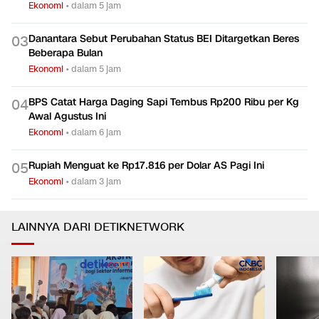
Ekonomi
•
dalam 5 jam
Danantara Sebut Perubahan Status BEI Ditargetkan Beres
0
3
Beberapa Bulan
Ekonomi
•
dalam 5 jam
BPS Catat Harga Daging Sapi Tembus Rp200 Ribu per Kg
0
4
Awal Agustus Ini
Ekonomi
•
dalam 6 jam
Rupiah Menguat ke Rp17.816 per Dolar AS Pagi Ini
0
5
Ekonomi
•
dalam 3 jam
LAINNYA DARI DETIKNETWORK