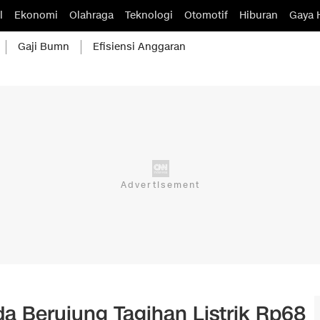
l
Ekonomi
Olahraga
Teknologi
Otomotif
Hiburan
Gaya 
Gaji Bumn
Efisiensi Anggaran
a Berujung Tagihan Listrik Rp68