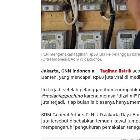
PLN mengenakan tagihan Rp68 juta ke pelanggan kare
(CNN Indonesia/Adhi Wicaksono).
Jakarta, CNN Indonesia
--
Tagihan listrik
seo
Banten, yang mencapai Rp68 juta viral di med
Itu terjadi setelah pelanggan itu menumpahka
@melanieppuchino
karena merasa "dizalimi" 
juta terjadi, tiap bulan ia biasanya hanya mem
SRM General Affairs PLN UID Jakarta Raya E
juta tersebut disebabkan temuan kawat jump
mempengaruhi pengukuran pemakaian tenaga l
ADVERTISE