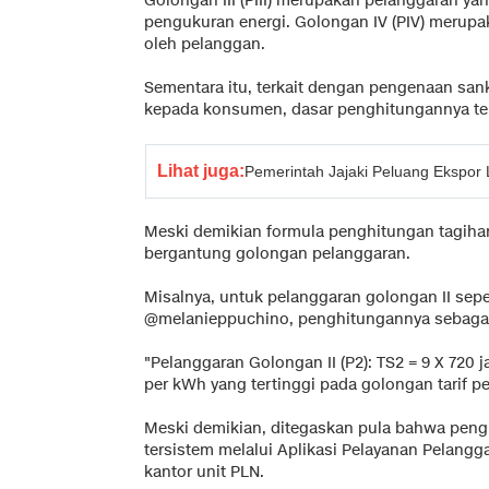
Golongan III (PIII) merupakan pelanggaran y
pengukuran energi. Golongan IV (PIV) merup
oleh pelanggan.
Sementara itu, terkait dengan pengenaan san
kepada konsumen, dasar penghitungannya ter
Lihat juga:
Pemerintah Jajaki Peluang Ekspor L
Meski demikian formula penghitungan tagiha
bergantung golongan pelanggaran.
Misalnya, untuk pelanggaran golongan II sep
@melanieppuchino, penghitungannya sebagai 
"Pelanggaran Golongan II (P2): TS2 = 9 X 720
per kWh yang tertinggi pada golongan tarif pe
Meski demikian, ditegaskan pula bahwa peng
tersistem melalui Aplikasi Pelayanan Pelangga
kantor unit PLN.