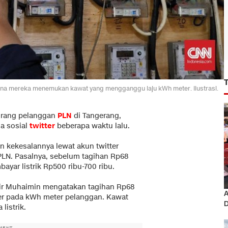
na mereka menemukan kawat yang mengganggu laju kWh meter. Ilustrasi.
rang pelanggan
PLN
di Tangerang,
ia sosial
twitter
beberapa waktu lalu.
n kekesalannya lewat akun twitter
PLN. Pasalnya, sebelum tagihan Rp68
bayar listrik Rp500 ribu-700 ribu.
mir Muhaimin mengatakan tagihan Rp68
A
er pada kWh meter pelanggan. Kawat
D
istrik.
MENT