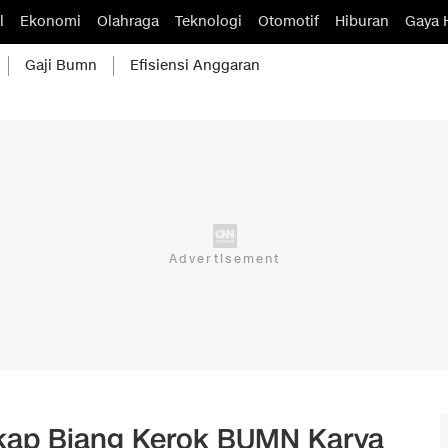
l
Ekonomi
Olahraga
Teknologi
Otomotif
Hiburan
Gaya 
Gaji Bumn
Efisiensi Anggaran
kap Biang Kerok BUMN Karya