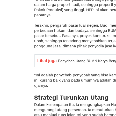
dalam harga properti tadi, sehingga properti 
Pokok Produksi) yang tinggi. HPP ini akan ber
paparnya.
Terakhir, pengaruh pasar luar negeri. Budi me
perbedaan hukum dan budaya, sehingga BUMN
pasar tersebut. Pasalnya, proyek konstruksi m
ubah, sehingga terkadang menyebabkan terjad
pengguna jasa, dimana pihak penyedia jasa ke
Lihat juga:
Penyebab Utang BUMN Karya Bengk
"Ini adalah penyebab-penyebab yang bisa kami
ini kurang baik yang pada umumnya adalah dis
ujarnya.
Strategi Turunkan Utang
Dalam kesempatan itu, ia mengungkapkan Huta
mengurangi utang perseroan. Ia menuturkan 
atau menjual ruas jalan tol yang sudah beroper