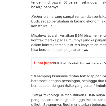
tender ini di bawah 80 persen, sehingga ini 
besar," paparnya.
Kedua
, bisnis yang sangat rentan dan beris
Budi, setiap perubahan di bidang ekonomi ak
konstruksi ini.
Misalnya, adalah kenaikan BBM bisa memenga
kontrak mereka pada umumnya jangka panjang 
dalam kontrak tersebut BUMN karya telah m
bisa berubah dalam perjalanannya.
Lihat juga:
KPK Ikut 'Pelototi' Proyek Kereta 
"Di samping bisnisnya rentan terhadap perub
berproses dengan persaingan, sehingga dua 
berhadapan dengan risiko yang besar," imbuh
Ketiga,
teknologi. Ia menuturkan BUMN karya
penguasaan teknologi, sehingga melakukan u
diikuti. Sayangnya, Budi menuturkan beberap