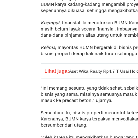
BUMN karya kadang-kadang mengambil proyek
sepenuhnya dikuasai sehingga mengakibatkan
Keempat,
finansial. Ia menuturkan BUMN Kary
masih belum layak secara finansial. Imbasny
dana-dana pinjaman alias utang untuk membia
Kelima
, mayoritas BUMN bergerak di bisnis pro
bisnis properti kerap kali naik turun sehing
Lihat juga:
Aset Wika Realty Rp4,7 T Usai Ho
"Ini memang sesuatu yang tidak sehat, seba
bisnis yang sama, misalnya semuanya masuk 
masuk ke precast beton," ujarnya.
Sementara itu, bisnis properti menuntut kete
Karenanya, BUMN karya terpaksa menyediaka
bersumber dari utang.
"Oleh karena itu mengakibatkan bunga yang ti