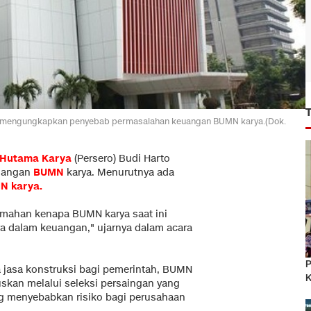
to mengungkapkan penyebab permasalahan keuangan BUMN karya.(Dok.
Hutama Karya
(Persero) Budi Harto
uangan
BUMN
karya. Menurutnya ada
N karya.
emahan kenapa BUMN karya saat ini
 dalam keuangan," ujarnya dalam acara
P
a jasa konstruksi bagi pemerintah, BUMN
K
skan melalui seleksi persaingan yang
ang menyebabkan risiko bagi perusahaan