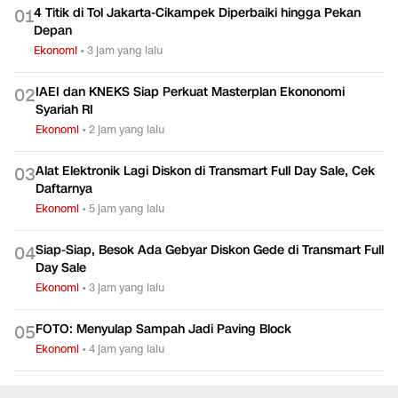
4 Titik di Tol Jakarta-Cikampek Diperbaiki hingga Pekan
0
1
Depan
Ekonomi
•
3 jam yang lalu
IAEI dan KNEKS Siap Perkuat Masterplan Ekononomi
0
2
Syariah RI
Ekonomi
•
2 jam yang lalu
Alat Elektronik Lagi Diskon di Transmart Full Day Sale, Cek
0
3
Daftarnya
Ekonomi
•
5 jam yang lalu
Siap-Siap, Besok Ada Gebyar Diskon Gede di Transmart Full
0
4
Day Sale
Ekonomi
•
3 jam yang lalu
FOTO: Menyulap Sampah Jadi Paving Block
0
5
Ekonomi
•
4 jam yang lalu